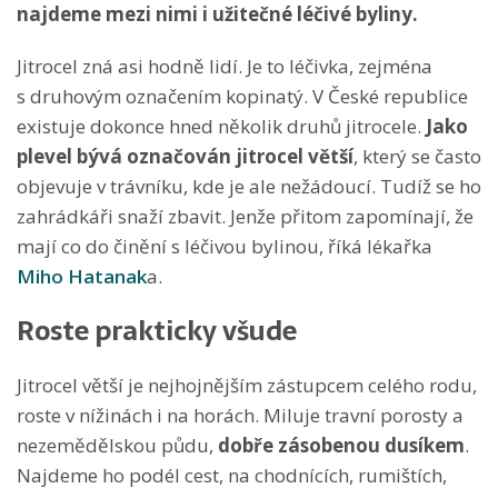
najdeme mezi nimi i užitečné léčivé byliny.
Jitrocel zná asi hodně lidí. Je to léčivka, zejména
s druhovým označením kopinatý. V České republice
existuje dokonce hned několik druhů jitrocele.
Jako
plevel bývá označován jitrocel větší
, který se často
objevuje v trávníku, kde je ale nežádoucí. Tudíž se ho
zahrádkáři snaží zbavit. Jenže přitom zapomínají, že
mají co do činění s léčivou bylinou, říká lékařka
Miho Hatanak
a.
Roste prakticky všude
Jitrocel větší je nejhojnějším zástupcem celého rodu,
roste v nížinách i na horách. Miluje travní porosty a
nezemědělskou půdu,
dobře zásobenou dusíkem
.
Najdeme ho podél cest, na chodnících, rumištích,