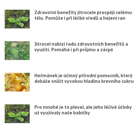
Zdravotní benefity jitrocele prospějí celému
tělu. Pomůže i při léčbě vředů a hojení ran
Jitrocel nabízí řadu zdravotních benefitů a
využití. Pomáhá i při průjmu a zácpě
Heřmánek je účinný přírodní pomocník, který
dokáže snížit vysokou hladinu krevního cukru
Pro mnohé je to plevel, ale jeho léčivé účinky
už využívaly naše babičky