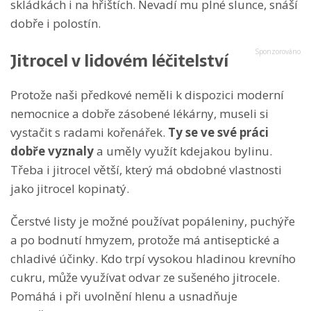
skládkách i na hřištích. Nevadí mu plné slunce, snáší
dobře i polostín.
Jitrocel v lidovém léčitelství
Protože naši předkové neměli k dispozici moderní
nemocnice a dobře zásobené lékárny, museli si
vystačit s radami kořenářek.
Ty se ve své práci
dobře vyznaly
a uměly využít kdejakou bylinu.
Třeba i jitrocel větší, který má obdobné vlastnosti
jako jitrocel kopinatý.
Čerstvé listy je možné používat popáleniny, puchýře
a po bodnutí hmyzem, protože má antiseptické a
chladivé účinky. Kdo trpí vysokou hladinou krevního
cukru, může využívat odvar ze sušeného jitrocele.
Pomáhá i při uvolnění hlenu a usnadňuje