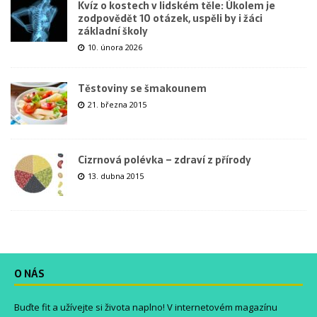
Kvíz o kostech v lidském těle: Úkolem je
zodpovědět 10 otázek, uspěli by i žáci
základní školy
10. února 2026
Těstoviny se šmakounem
21. března 2015
Cizrnová polévka – zdraví z přírody
13. dubna 2015
O NÁS
Buďte fit a užívejte si života naplno! V internetovém magazínu