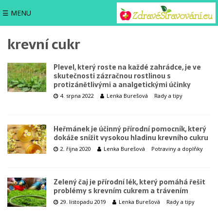
☰ MENU
krevní cukr
Plevel, který roste na každé zahrádce, je ve
skutečnosti zázračnou rostlinou s
protizánětlivými a analgetickými účinky
4. srpna 2022
Lenka Burešová
Rady a tipy
Heřmánek je účinný přírodní pomocník, který
dokáže snížit vysokou hladinu krevního cukru
2. října 2020
Lenka Burešová
Potraviny a doplňky
Zelený čaj je přírodní lék, který pomáhá řešit
problémy s krevním cukrem a trávením
29. listopadu 2019
Lenka Burešová
Rady a tipy