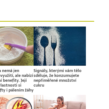
a nemá jen
Signály, kterými vám tělo
využití, ale nabízí
sděluje, že konzumujete
í benefity. Její
nepřiměřené množství
lastnosti si
cukru
afty i pálením žáhy