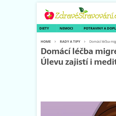
DIETY
NEMOCI
POTRAVINY A DOP
HOME
RADY A TIPY
Domácí léčba migr
Domácí léčba migré
Úlevu zajistí i med