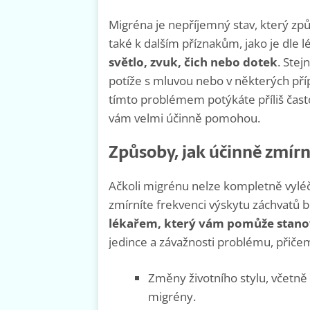
Migréna je nepříjemný stav, který způ
také k dalším příznakům, jako je dle 
světlo, zvuk, čich nebo dotek
. Stej
potíže s mluvou nebo v některých příp
tímto problémem potýkáte příliš často
vám velmi účinně pomohou.
Způsoby, jak účinně zmír
Ačkoli migrénu nelze kompletně vyléči
zmírníte frekvenci výskytu záchvatů bo
lékařem, který vám pomůže stanov
jedince a závažnosti problému, přič
Změny životního stylu, včetně
migrény.