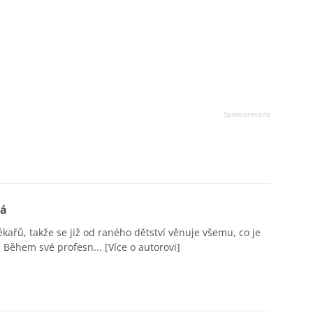
vá
ékařů, takže se již od raného dětství věnuje všemu, co je
 Během své profesn...
[Více o autorovi]