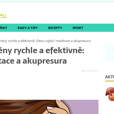
LŇKY
RADY A TIPY
RECEPTY
SPORT
ény rychle a efektivně: Úlevu zajistí i meditace a akupresura
ny rychle a efektivně:
itace a akupresura
AKT