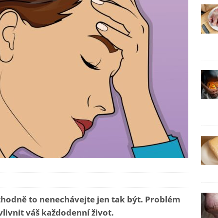
zhodně to nenechávejte jen tak být. Problém
livnit váš každodenní život.