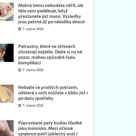
Možná tomu nebudete věřit, ale
tělo vám poděkuje, když
přestanete jíst maso. Výsledky
jsou patrné již po několika dnech
7. srpna 2026
Potraviny, které ve střevech
zůstávají nejdéle. Dejte si na ně
pozor, mohou způsobit řadu
komplikací
7. srpna 2026
Nebojte se prošlých potravin,
některé z nich můžete v klidu jíst i
po datu spotřeby
7. srpna 2026
Popraskané paty budou hladké
jako miminko. Mezi účinné
spojence patří jablečný ocet i