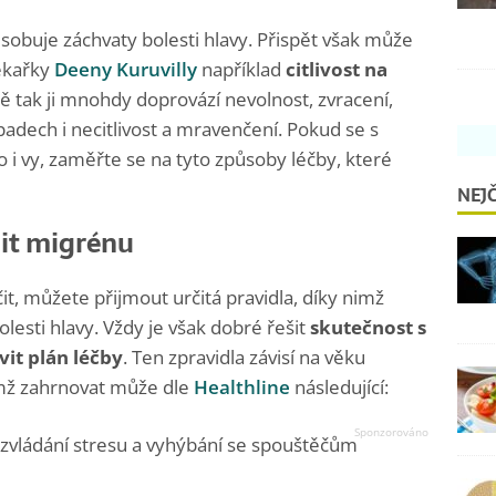
sobuje záchvaty bolesti hlavy. Přispět však může
lékařky
Deeny Kuruvilly
například
citlivost na
ně tak ji mnohdy doprovází nevolnost, zvracení,
adech i necitlivost a mravenčení. Pokud se s
 i vy, zaměřte se na tyto způsoby léčby, které
NEJČ
nit migrénu
t, můžete přijmout určitá pravidla, díky nimž
lesti hlavy. Vždy je však dobré řešit
skutečnost s
it plán léčby
. Ten zpravidla závisí na věku
emž zahrnovat může dle
Healthline
následující:
 zvládání stresu a vyhýbání se spouštěčům