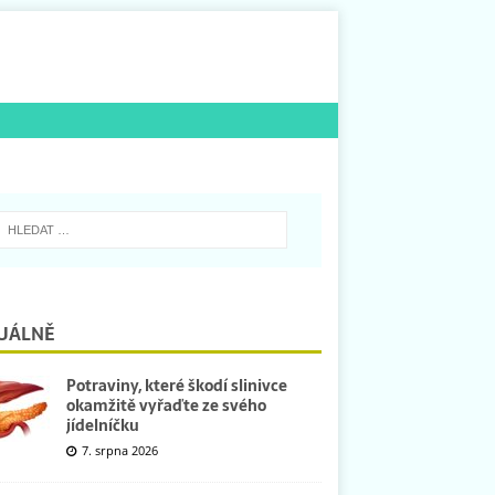
UÁLNĚ
Potraviny, které škodí slinivce
okamžitě vyřaďte ze svého
jídelníčku
7. srpna 2026