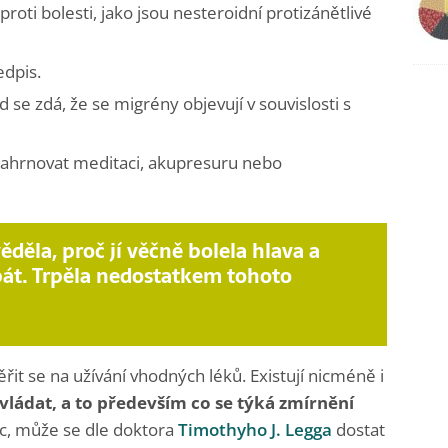
roti bolesti, jako jsou nesteroidní protizánětlivé
edpis.
 se zdá, že se migrény objevují v souvislosti s
 zahrnovat meditaci, akupresuru nebo
děla, proč jí věčně bolela hlava a
át. Trpěla nedostatkem tohoto
řit se na užívání vhodných léků. Existují nicméně i
zvládat, a to především co se týká zmírnění
oc, může se dle doktora
Timothyho J. Legga
dostat