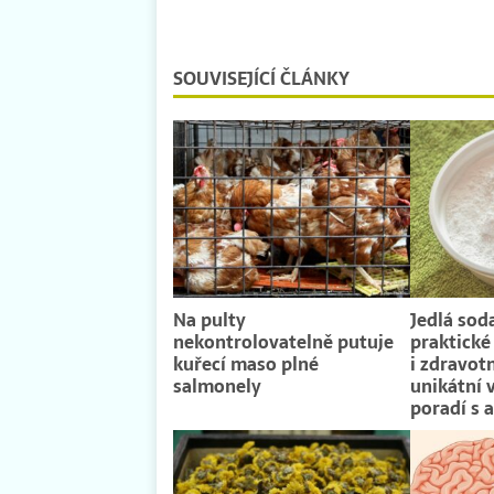
SOUVISEJÍCÍ ČLÁNKY
Na pulty
Jedlá sod
nekontrolovatelně putuje
praktické 
kuřecí maso plné
i zdravotn
salmonely
unikátní v
poradí s 