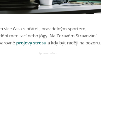
m více času s přáteli, pravidelným sportem,
ádění meditací nebo jógy. Na Zdravém Stravování
 varovné
projevy stresu
a kdy být raději na pozoru.