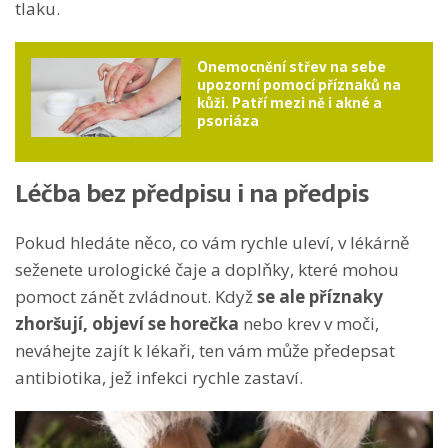
tlaku.
Onemocnění střev na sebe
upozorní pomocí příznaků na
kůži. Patří mezi ně i akné a
psoriáza
Léčba bez předpisu i na předpis
Pokud hledáte něco, co vám rychle uleví, v lékárně
seženete urologické čaje a doplňky, které mohou
pomoct zánět zvládnout. Když
se ale příznaky
zhoršují, objeví se horečka
nebo krev v moči,
neváhejte zajít k lékaři, ten vám může předepsat
antibiotika, jež infekci rychle zastaví.