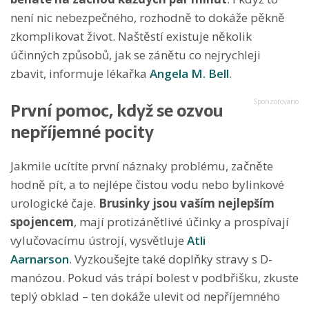
není nic nebezpečného, rozhodně to dokáže pěkně
zkomplikovat život. Naštěstí existuje několik
účinných způsobů, jak se zánětu co nejrychleji
zbavit, informuje lékařka
Angela M. Bell
.
První pomoc, když se ozvou
nepříjemné pocity
Jakmile ucítíte první náznaky problému, začněte
hodně pít, a to nejlépe čistou vodu nebo bylinkové
urologické čaje.
Brusinky jsou vaším nejlepším
spojencem
, mají protizánětlivé účinky a prospívají
vylučovacímu ústrojí, vysvětluje
Atli
Aarnarson
. Vyzkoušejte také doplňky stravy s D-
manózou. Pokud vás trápí bolest v podbřišku, zkuste
teplý obklad – ten dokáže ulevit od nepříjemného