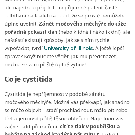
ale najednou přijde to nepříjemné pálení, časté
odbíhání na toaletu a pocit, že se prostě nemůžete
úplně uvolnit.
Zánět močového měchýře dokáže
pořádně pokazit den
(nebo klidně i několik dní), ale
naštěstí existují způsoby, jak se s ním rychle
vypořádat, tvrdí
University of Illinois
. A ještě lepší
zpráva? Když budete vědět, jak mu předcházet,
možná se vám příště úplně vyhne!
Co je cystitida
Cystitida je nepříjemnost v podobě zánětu
močového měchýře. Možná vás překvapí, jak snadno
se může objevit – stačí prochladnout, málo pít nebo
třeba jen nosit příliš těsné oblečení. Najednou vás
začne pálit při močení,
cítíte tlak v podbřišku a
běháte na záchod každých pár minut
. I když to