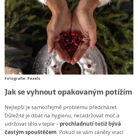
Fotografie: Pexels
Jak se vyhnout opakovaným potížím
Nejlepší je samozřejmě problému předcházet.
Důležité je dbát na hygienu, nezadržovat moč a
udržovat tělo v teple –
prochladnutí totiž bývá
častým spouštěčem
. Pokud se vám záněty vrací