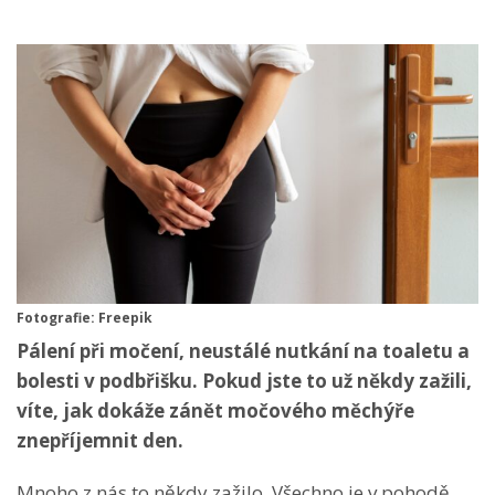
Fotografie: Freepik
Pálení při močení, neustálé nutkání na toaletu a
bolesti v podbřišku. Pokud jste to už někdy zažili,
víte, jak dokáže zánět močového měchýře
znepříjemnit den.
Mnoho z nás to někdy zažilo. Všechno je v pohodě,