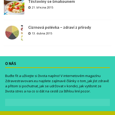
Těstoviny se šmakounem
21. března 2015
Cizrnová polévka – zdraví z přírody
13. dubna 2015
O NÁS
Buďte fit a užívejte si života naplno! V internetovém magazínu
Zdravestravovani.eu
najdete zajímavé články o tom, jak jíst zdravě
a přitom si pochutnat, jak se udržovat v kondici, jak vytěsnit ze
života stres a na co si dát na cestě za štíhlou linií pozor.