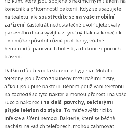
rizikům, která jsou spojena s nadměrným tlakem na
konečník a přítomností bakterií. Když se usazujete
na toaletu, ale
soustředíte se na vaše mobilní
zařízení
, častokrát nedostatečně uvolňujete svaly
pánevního dna a vyvíjíte zbytečný tlak na konečník.
Ten může způsobit různé problémy, včetně
hemoroidů, pánevních bolestí, a dokonce i poruch
trávení.
Dalším důležitým faktorem je hygiena. Mobilní
telefony jsou často zaklíněny mezi našimi prsty,
ačkoli jsou plné bakterií. Během používání telefonu
na záchodě se tyto bakterie mohou přenést i na vaše
ruce a nakonec
i na další povrchy, se kterými
přijde telefon do styku
. To může zvýšit riziko
infekce a šíření nemocí. Bakterie, které se běžně
nachází na vašich telefonech, mohou zahrnovat