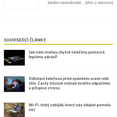
kariéru nastudovala ...
[Více o autorovi]
SOUVISEJÍCÍ ČLÁNKY
Jak nám mohou chytré telefony pomoci k
lepšímu zdraví?
Odložení telefonu před spánkem ocení celé
tělo. Častý zlozvyk snižuje kvalitu odpočinku
a přispívá stresu
Wi-Fi: tichý zabiják, který nás údajně pomalu
ničí