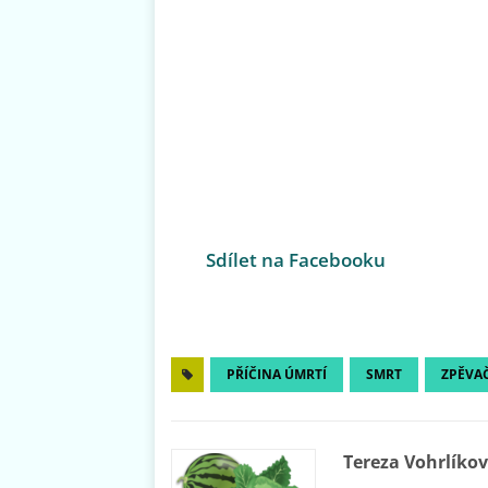
Sdílet na Facebooku
PŘÍČINA ÚMRTÍ
SMRT
ZPĚVA
Tereza Vohrlíko