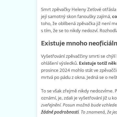
Smrt zpěvačky Heleny Zeťové otřásla
její samotný skon fanoušky zajímá,
co
toho, že oblíbená zpěvačka již není m
s tím, že se to nikdy nedozví. Rozhodla
Existuje mnoho neoficiáln
Vyšetřování zpěvaččiny smrti se chýlí 
ohlášení výsledků.
Existuje totiž něk
prosince 2024 mohlo stát ve zpěvačč
mrtvá po pádu z okna. Jedná se o ne
To se však zřejmě nikdy nedozvíme. Pol
oznámí, je, zdali je vyšetřování již u ko
zveřejnění. Posun možná bude vzhlede
žádné podrobnosti
. To znamená, že jed