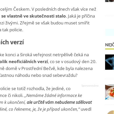
 celým Českem. V posledních dnech však více než
 se vlastně ve skutečnosti stalo
. Jaká je příčina
ezi živými. Zřejmě se však budou muset smířit
 tak policie.
ích verzí
NEJČ
ke konci a široká veřejnost netrpělivě čeká na
olik neoficiálních verzí
, co se v osudový den 20.
ině domě v Prostřední Bečvě, kde byla nalezena
šťastnou náhodu nebo snad sebevraždu?
icie se totiž rozhodla, že jediné, co
nce či nikoli.
„Nemáme žádné informace ke
m k ukončení,
ale určitě vám nebudeme sdělovat
iné, co řekneme, je, že je případ ukončen,“
uvedl