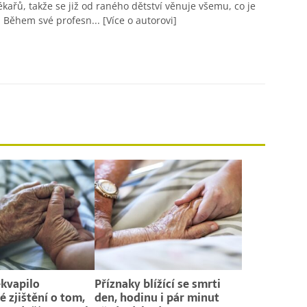
ékařů, takže se již od raného dětství věnuje všemu, co je
 Během své profesn...
[Více o autorovi]
kvapilo
Příznaky blížící se smrti
 zjištění o tom,
den, hodinu i pár minut