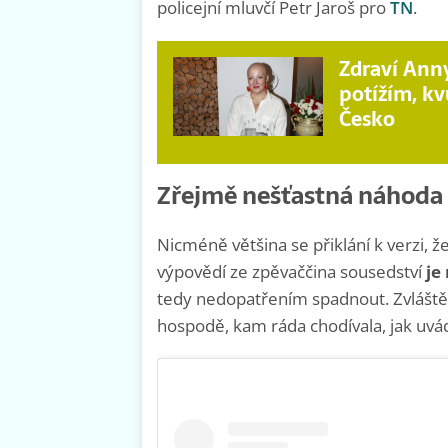
policejní mluvčí Petr Jaroš pro
TN
.
Zdraví Anny
potížím, kv
Česko
Zřejmě nešťastná náhoda
Nicméně většina se přiklání k verzi, 
výpovědí ze zpěvaččina sousedství
je
tedy nedopatřením spadnout. Zvláště k
hospodě, kam ráda chodívala, jak uvá