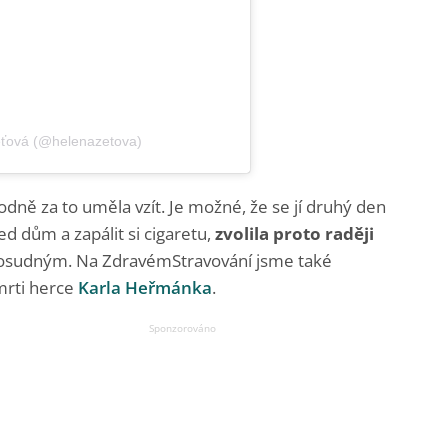
eťová (@helenazetova)
odně za to uměla vzít. Je možné, že se jí druhý den
d dům a zapálit si cigaretu,
zvolila proto raději
tal osudným. Na ZdravémStravování jsme také
mrti herce
Karla Heřmánka
.