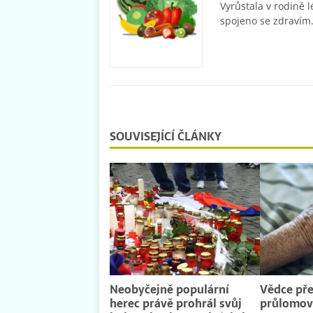
Vyrůstala v rodině l
spojeno se zdravím.
SOUVISEJÍCÍ ČLÁNKY
Neobyčejně populární
Vědce pře
herec právě prohrál svůj
průlomové