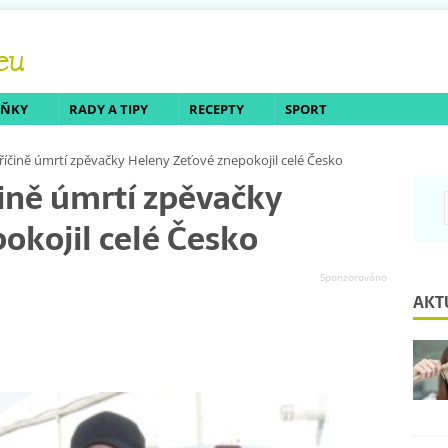
LŇKY
RADY A TIPY
RECEPTY
SPORT
příčině úmrtí zpěvačky Heleny Zeťové znepokojil celé Česko
čině úmrtí zpěvačky
okojil celé Česko
AKT