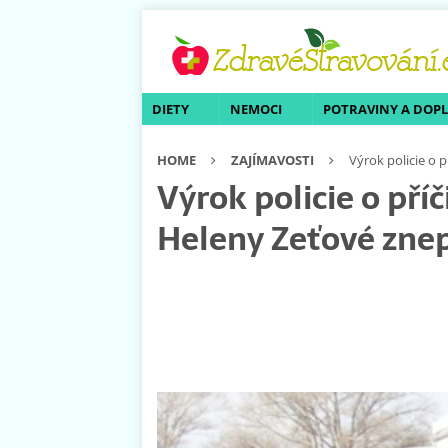
DIETY
NEMOCI
POTRAVINY A DOP
HOME
ZAJÍMAVOSTI
Výrok policie o 
Výrok policie o pří
Heleny Zeťové znep