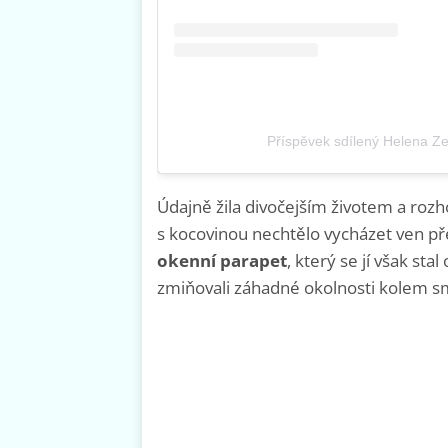
Příspěvek sdílený Helena Z
Údajně žila divočejším životem a rozh
s kocovinou nechtělo vycházet ven pře
okenní parapet
, který se jí však s
zmiňovali záhadné okolnosti kolem s