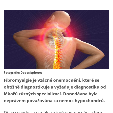
Fotografie: Depositphotos
Fibromyalgie je vzácné onemocnění, které se
obtížně diagnostikuje a vyžaduje diagnostiku od
lékařů různých specializací. Donedávna byla
neprávem považována za nemoc hypochondrů.
Dříve se jednalo o málo známé onemocnění, které