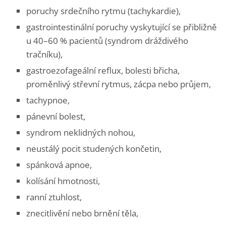
poruchy srdečního rytmu (tachykardie),
gastrointestinální poruchy vyskytující se přibližně
u 40–60 % pacientů (syndrom dráždivého
tračníku),
gastroezofageální reflux, bolesti břicha,
proměnlivý střevní rytmus, zácpa nebo průjem,
tachypnoe,
pánevní bolest,
syndrom neklidných nohou,
neustálý pocit studených končetin,
spánková apnoe,
kolísání hmotnosti,
ranní ztuhlost,
znecitlivění nebo brnění těla,