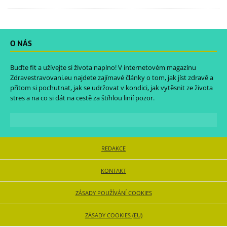
O NÁS
Buďte fit a užívejte si života naplno! V internetovém magazínu
Zdravestravovani.eu
najdete zajímavé články o tom, jak jíst zdravě a
přitom si pochutnat, jak se udržovat v kondici, jak vytěsnit ze života
stres a na co si dát na cestě za štíhlou linií pozor.
REDAKCE
KONTAKT
ZÁSADY POUŽÍVÁNÍ COOKIES
ZÁSADY COOKIES (EU)