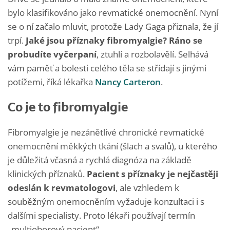
bylo klasifikováno jako revmatické onemocnění. Nyní
se o ní začalo mluvit, protože Lady Gaga přiznala, že jí
trpí.
Jaké jsou příznaky fibromyalgie? Ráno se
probudíte vyčerpaní
, ztuhlí a rozbolavělí. Selhává
vám paměť a bolesti celého těla se střídají s jinými
potížemi, říká lékařka
Nancy Carteron
.
Co je to fibromyalgie
Fibromyalgie je nezánětlivé chronické revmatické
onemocnění měkkých tkání (šlach a svalů), u kterého
je důležitá včasná a rychlá diagnóza na základě
klinických příznaků.
Pacient s příznaky je nejčastěji
odeslán k revmatologovi
, ale vzhledem k
souběžným onemocněním vyžaduje konzultaci i s
dalšími specialisty. Proto lékaři používají termín
„multioborový pacient“.