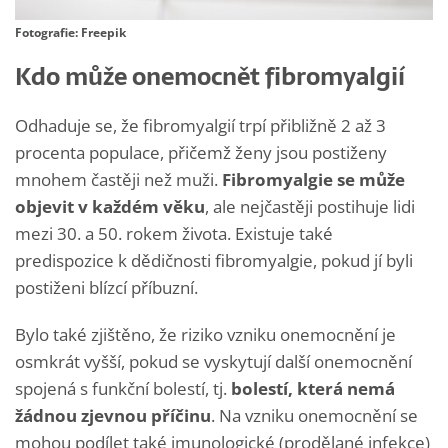
Fotografie: Freepik
Kdo může onemocnět fibromyalgií
Odhaduje se, že fibromyalgií trpí přibližně 2 až 3
procenta populace, přičemž ženy jsou postiženy
mnohem častěji než muži.
Fibromyalgie se může
objevit v každém věku
, ale nejčastěji postihuje lidi
mezi 30. a 50. rokem života. Existuje také
predispozice k dědičnosti fibromyalgie, pokud jí byli
postiženi blízcí příbuzní.
Bylo také zjištěno, že riziko vzniku onemocnění je
osmkrát vyšší, pokud se vyskytují další onemocnění
spojená s funkční bolestí, tj.
bolestí, která nemá
žádnou zjevnou příčinu
. Na vzniku onemocnění se
mohou podílet také imunologické (prodělané infekce)