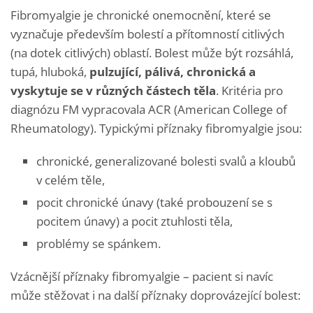
Fibromyalgie je chronické onemocnění, které se
vyznačuje především bolestí a přítomností citlivých
(na dotek citlivých) oblastí. Bolest může být rozsáhlá,
tupá, hluboká,
pulzující, pálivá, chronická a
vyskytuje se v různých částech těla
. Kritéria pro
diagnózu FM vypracovala ACR (American College of
Rheumatology). Typickými příznaky fibromyalgie jsou:
chronické, generalizované bolesti svalů a kloubů
v celém těle,
pocit chronické únavy (také probouzení se s
pocitem únavy) a pocit ztuhlosti těla,
problémy se spánkem.
Vzácnější příznaky fibromyalgie – pacient si navíc
může stěžovat i na další příznaky doprovázející bolest: