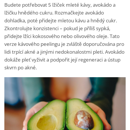
Budete potřebovat 5 lžiček mleté kávy, avokádo a
lžičku hnědého cukru. Rozmačkejte avokádo
dohladka, poté přidejte mletou kávu a hnědý cukr.
Zkontrolujte konzistenci – pokud je příliš sypká,
přidejte lžíci kokosového nebo olivového oleje. Tato
verze kávového peelingu je zvláště doporučována pro
lidi trpící akné a jinými nedokonalostmi pleti. Avokádo
dokáže pleť vyživit a podpořit její regeneraci a ústup
skvrn po akné.