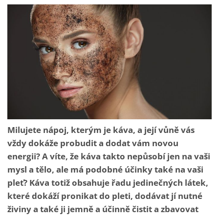
Milujete nápoj, kterým je káva, a její vůně vás
vždy dokáže probudit a dodat vám novou
energii? A víte, že káva takto nepůsobí jen na vaši
mysl a tělo, ale má podobné účinky také na vaši
pleť? Káva totiž obsahuje řadu jedinečných látek,
které dokáží pronikat do pleti, dodávat jí nutné
živiny a také ji jemně a účinně čistit a zbavovat