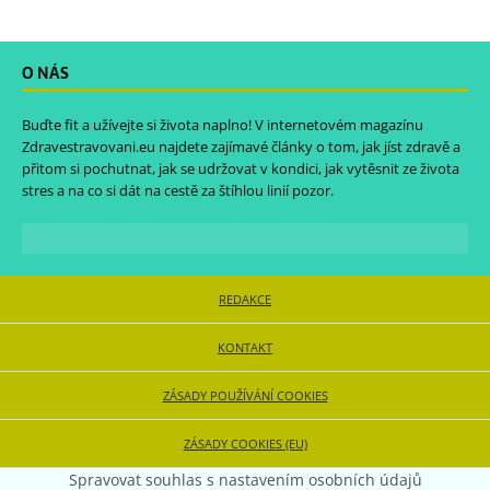
O NÁS
Buďte fit a užívejte si života naplno! V internetovém magazínu
Zdravestravovani.eu
najdete zajímavé články o tom, jak jíst zdravě a
přitom si pochutnat, jak se udržovat v kondici, jak vytěsnit ze života
stres a na co si dát na cestě za štíhlou linií pozor.
REDAKCE
KONTAKT
ZÁSADY POUŽÍVÁNÍ COOKIES
ZÁSADY COOKIES (EU)
Spravovat souhlas s nastavením osobních údajů