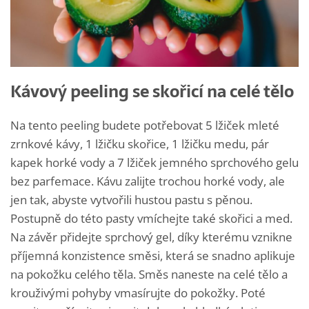
Kávový peeling se skořicí na celé tělo
Na tento peeling budete potřebovat 5 lžiček mleté
zrnkové kávy, 1 lžičku skořice, 1 lžičku medu, pár
kapek horké vody a 7 lžiček jemného sprchového gelu
bez parfemace. Kávu zalijte trochou horké vody, ale
jen tak, abyste vytvořili hustou pastu s pěnou.
Postupně do této pasty vmíchejte také skořici a med.
Na závěr přidejte sprchový gel, díky kterému vznikne
příjemná konzistence směsi, která se snadno aplikuje
na pokožku celého těla. Směs naneste na celé tělo a
krouživými pohyby vmasírujte do pokožky. Poté