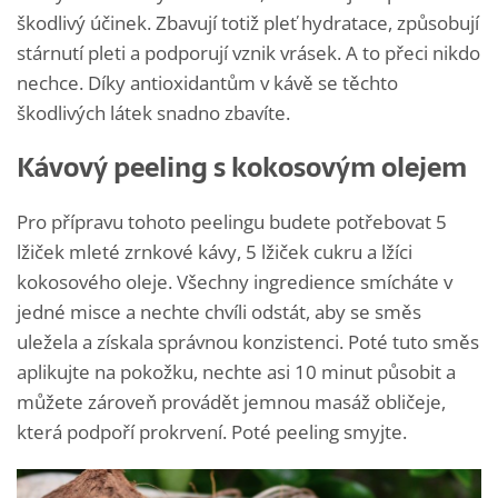
škodlivý účinek. Zbavují totiž pleť hydratace, způsobují
stárnutí pleti a podporují vznik vrásek. A to přeci nikdo
nechce. Díky antioxidantům v kávě se těchto
škodlivých látek snadno zbavíte.
Kávový peeling s kokosovým olejem
Pro přípravu tohoto peelingu budete potřebovat 5
lžiček mleté zrnkové kávy, 5 lžiček cukru a lžíci
kokosového oleje. Všechny ingredience smícháte v
jedné misce a nechte chvíli odstát, aby se směs
uležela a získala správnou konzistenci. Poté tuto směs
aplikujte na pokožku, nechte asi 10 minut působit a
můžete zároveň provádět jemnou masáž obličeje,
která podpoří prokrvení. Poté peeling smyjte.