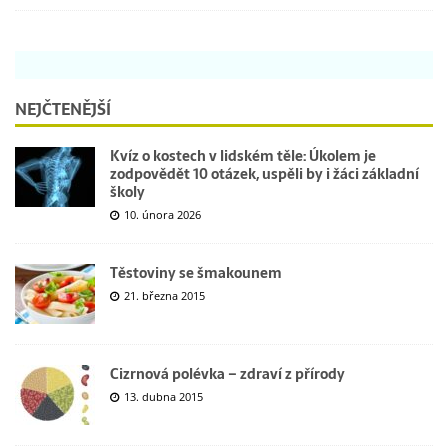
NEJČTENĚJŠÍ
Kvíz o kostech v lidském těle: Úkolem je
zodpovědět 10 otázek, uspěli by i žáci základní
školy
10. února 2026
Těstoviny se šmakounem
21. března 2015
Cizrnová polévka – zdraví z přírody
13. dubna 2015