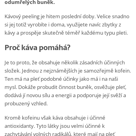
odumřelých buněk.
Kávový peeling je hitem poslední doby. Velice snadno
si jej totiž vyrobíte i doma, využijete navíc zbytky z
kávy a prospěje skutečně téměř každému typu pleti.
Proč káva pomáhá?
Je to proto, že obsahuje několik zásadních účinných
složek. Jednou z nejznámějších je samozřejmě kofein.
Ten má na pleť podobné účinky jako má i na naši
mysl. Dokáže probudit činnost buněk, osvěžuje pleť,
dodává jí novou sílu a energii a podporuje její svěží a
probuzený vzhled.
Kromě kofeinu však káva obsahuje i účinné
antioxidanty. Tyto látky jsou velmi účinné k
zachytávání volných radikálů, které mají na pleť