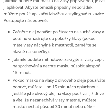
Jakmile budete mít masku na vlasy připravenou, je čas
ji aplikovat. Abyste omezili případný nepořádek,
můžete použít aplikační lahvičku a stylingové rukavice.
Postupujte následovně:
Začněte olej nanášet po částech na suché vlasy a
poté ho vmasírujte do pokožky hlavy (pokud
máte vlasy náchylné k mastnotě, zaměřte se
hlavně na konečky).
Jakmile budete mít hotovo, zakryjte si vlasy čepicí
na sprchování a nechte masku působit alespoň
15 minut.
Pokud masku na vlasy z olivového oleje používáte
poprvé, můžete ji po 15 minutách opláchnout.
Jestliže jste olivový olej na vlasy používali již dříve
a víte, že nezanechává vlasy mastné, můžete
masku nechat působit 30 minut nebo déle –