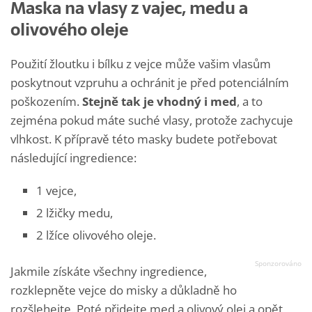
Maska na vlasy z vajec, medu a
olivového oleje
Použití žloutku i bílku z vejce může vašim vlasům
poskytnout vzpruhu a ochránit je před potenciálním
poškozením.
Stejně tak je vhodný i med
, a to
zejména pokud máte suché vlasy, protože zachycuje
vlhkost. K přípravě této masky budete potřebovat
následující ingredience:
1 vejce,
2 lžičky medu,
2 lžíce olivového oleje.
Jakmile získáte všechny ingredience,
rozklepněte vejce do misky a důkladně ho
rozšlehejte. Poté přidejte med a olivový olej a opět