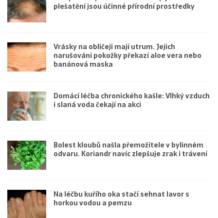
plešatění jsou účinné přírodní prostředky
Vrásky na obličeji mají utrum. Jejich
narušování pokožky překazí aloe vera nebo
banánová maska
Domácí léčba chronického kašle: Vlhký vzduch
i slaná voda čekají na akci
Bolest kloubů našla přemožitele v bylinném
odvaru. Koriandr navíc zlepšuje zrak i trávení
Na léčbu kuřího oka stačí sehnat lavor s
horkou vodou a pemzu