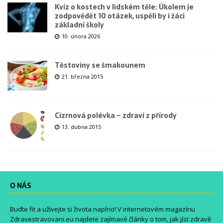
Kvíz o kostech v lidském těle: Úkolem je
zodpovědět 10 otázek, uspěli by i žáci
základní školy
10. února 2026
Těstoviny se šmakounem
21. března 2015
Cizrnová polévka – zdraví z přírody
13. dubna 2015
O NÁS
Buďte fit a užívejte si života naplno! V internetovém magazínu
Zdravestravovani.eu
najdete zajímavé články o tom, jak jíst zdravě