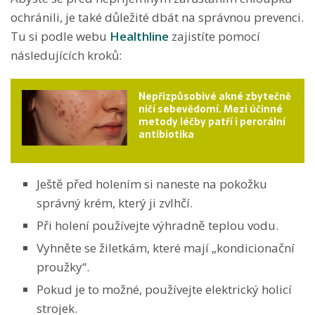
ochránili, je také důležité dbát na správnou prevenci.
Tu si podle webu
Healthline
zajistíte pomocí
následujících kroků:
Nepřizpůsobivé akné zbytečně
ničí sebevědomí. Mezi účinné
metody léčby patří i perorální
antibiotika
Ještě před holením si naneste na pokožku
správný krém, který ji zvlhčí.
Při holení používejte výhradně teplou vodu.
Vyhněte se žiletkám, které mají „kondicionační
proužky“.
Pokud je to možné, používejte elektrický holicí
strojek.