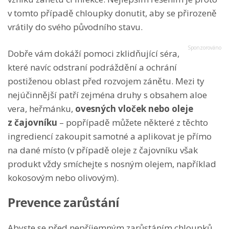
v tomto případě chloupky donutit, aby se přirozeně
vrátily do svého původního stavu.
Dobře vám dokáží pomoci zklidňující séra,
které navíc odstraní podráždění a ochrání
postiženou oblast před rozvojem zánětu. Mezi ty
nejúčinnější patří zejména druhy s obsahem aloe
vera, heřmánku,
ovesných vloček nebo oleje
z čajovníku
– popřípadě můžete některé z těchto
ingrediencí zakoupit samotné a aplikovat je přímo
na dané místo (v případě oleje z čajovníku však
produkt vždy smíchejte s nosným olejem, například
kokosovým nebo olivovým).
Prevence zarůstání
Abyste se před nepříjemným zarůstáním chloupků