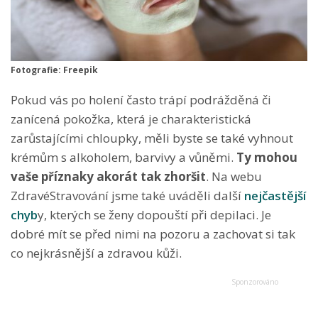
Fotografie: Freepik
Pokud vás po holení často trápí podrážděná či
zanícená pokožka, která je charakteristická
zarůstajícími chloupky, měli byste se také vyhnout
krémům s alkoholem, barvivy a vůněmi.
Ty mohou
vaše příznaky akorát tak zhoršit
. Na webu
ZdravéStravování jsme také uváděli další
nejčastější
chyb
y, kterých se ženy dopouští při depilaci. Je
dobré mít se před nimi na pozoru a zachovat si tak
co nejkrásnější a zdravou kůži.