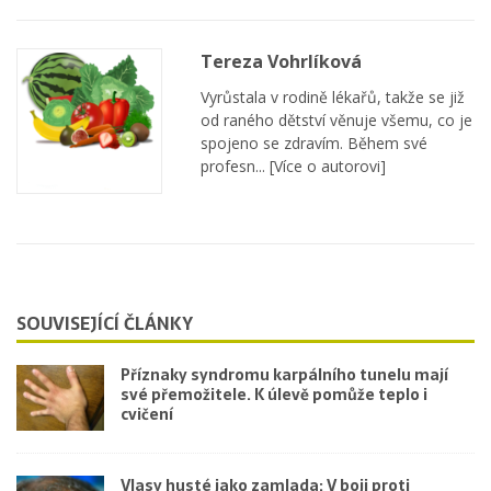
Tereza Vohrlíková
Vyrůstala v rodině lékařů, takže se již
od raného dětství věnuje všemu, co je
spojeno se zdravím. Během své
profesn...
[Více o autorovi]
SOUVISEJÍCÍ ČLÁNKY
Příznaky syndromu karpálního tunelu mají
své přemožitele. K úlevě pomůže teplo i
cvičení
Vlasy husté jako zamlada: V boji proti