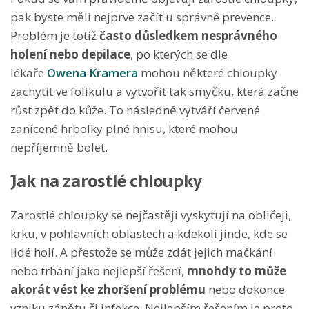
pak byste měli nejprve začít u správné prevence.
Problém je totiž
často důsledkem nesprávného
holení nebo depilace
, po kterých se dle
lékaře
Owena Kramera
mohou některé chloupky
zachytit ve folikulu a vytvořit tak smyčku, která začne
růst zpět do kůže. To následně vytváří červené
zanícené hrbolky plné hnisu, které mohou
nepříjemně bolet.
Jak na zarostlé chloupky
Zarostlé chloupky se nejčastěji vyskytují na obličeji,
krku, v pohlavních oblastech a kdekoli jinde, kde se
lidé holí. A přestože se může zdát jejich mačkání
nebo trhání jako nejlepší řešení,
mnohdy to může
akorát vést ke zhoršení problému
nebo dokonce
vzniku zánětu či infekce. Nejlepším řešením je proto