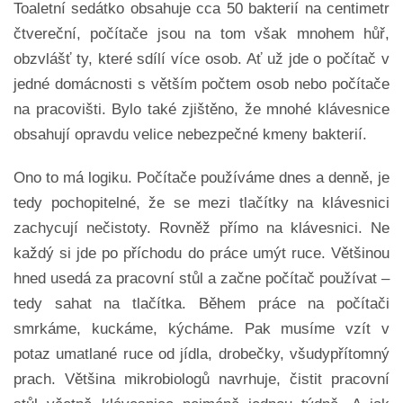
Toaletní sedátko obsahuje cca 50 bakterií na centimetr
čtvereční, počítače jsou na tom však mnohem hůř,
obzvlášť ty, které sdílí více osob. Ať už jde o počítač v
jedné domácnosti s větším počtem osob nebo počítače
na pracovišti. Bylo také zjištěno, že mnohé klávesnice
obsahují opravdu velice nebezpečné kmeny bakterií.
Ono to má logiku. Počítače používáme dnes a denně, je
tedy pochopitelné, že se mezi tlačítky na klávesnici
zachycují nečistoty. Rovněž přímo na klávesnici. Ne
každý si jde po příchodu do práce umýt ruce. Většinou
hned usedá za pracovní stůl a začne počítač používat –
tedy sahat na tlačítka. Během práce na počítači
smrkáme, kuckáme, kýcháme. Pak musíme vzít v
potaz umatlané ruce od jídla, drobečky, všudypřítomný
prach. Většina mikrobiologů navrhuje, čistit pracovní