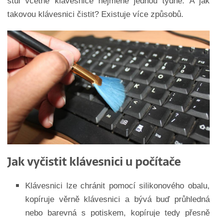
stůl včetně klávesnice nejméně jednou týdně. A jak
takovou klávesnici čistit? Existuje více způsobů.
Jak vyčistit klávesnici u počítače
Klávesnici lze chránit pomocí silikonového obalu,
kopíruje věrně klávesnici a bývá buď průhledná
nebo barevná s potiskem, kopíruje tedy přesně