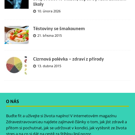
školy
10. února 2026
Těstoviny se šmakounem
21. března 2015
Cizrnová polévka – zdraví z přírody
13. dubna 2015
O NÁS
Buďte fit a užívejte si života naplno! V internetovém magazínu
Zdravestravovani.eu
najdete zajímavé články o tom, jak jíst zdravě a
přitom si pochutnat, jak se udržovat v kondici, jak vytěsnit ze života
stres a na co si dát na cestě za štíhlou linií pozor.