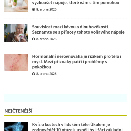
vyzkoušet nápoje, které vám s tím pomohou
8. srpna 2026
Souvislost mezi kávou a dlouhověkostí.
Seznamte se s přínosy tohoto voňavého nápoje
8. srpna 2026
Hormonální nerovnováha je rizikem pro tělo i
mysl. Mezi příznaky patří i problémy s
pokožkou
8. srpna 2026
NEJČTENĚJŠÍ
Kvíz o kostech v lidském těle: Úkolem je
zodpovědět 10 otázek, uspěli by i žáci základní