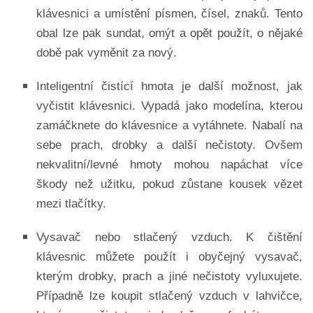
klávesnici a umístění písmen, čísel, znaků. Tento
obal lze pak sundat, omýt a opět použít, o nějaké
době pak vyměnit za nový.
Inteligentní čistící hmota je další možnost, jak
vyčistit klávesnici. Vypadá jako modelína, kterou
zamáčknete do klávesnice a vytáhnete. Nabalí na
sebe prach, drobky a další nečistoty. Ovšem
nekvalitní/levné hmoty mohou napáchat více
škody než užitku, pokud zůstane kousek vězet
mezi tlačítky.
Vysavač nebo stlačený vzduch. K čištění
klávesnic můžete použít i obyčejný vysavač,
kterým drobky, prach a jiné nečistoty vyluxujete.
Případně lze koupit stlačený vzduch v lahvičce,