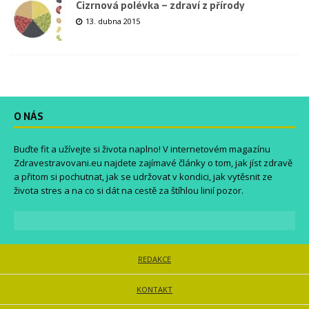
Cizrnová polévka – zdraví z přírody
13. dubna 2015
O NÁS
Buďte fit a užívejte si života naplno! V internetovém magazínu
Zdravestravovani.eu
najdete zajímavé články o tom, jak jíst zdravě
a přitom si pochutnat, jak se udržovat v kondici, jak vytěsnit ze
života stres a na co si dát na cestě za štíhlou linií pozor.
REDAKCE
KONTAKT