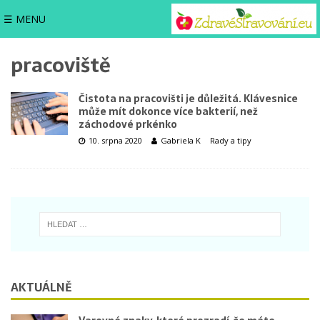
☰ MENU
pracoviště
Čistota na pracovišti je důležitá. Klávesnice
může mít dokonce více bakterií, než
záchodové prkénko
10. srpna 2020
Gabriela K
Rady a tipy
AKTUÁLNĚ