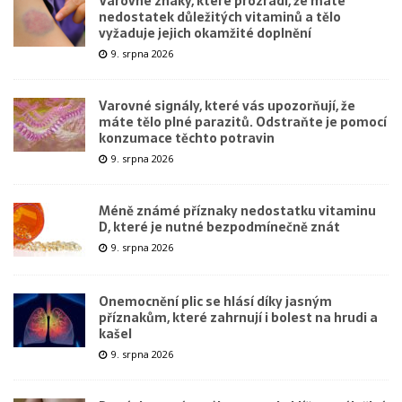
Varovné znaky, které prozradí, že máte
nedostatek důležitých vitaminů a tělo
vyžaduje jejich okamžité doplnění
9. srpna 2026
Varovné signály, které vás upozorňují, že
máte tělo plné parazitů. Odstraňte je pomocí
konzumace těchto potravin
9. srpna 2026
Méně známé příznaky nedostatku vitaminu
D, které je nutné bezpodmínečně znát
9. srpna 2026
Onemocnění plic se hlásí díky jasným
příznakům, které zahrnují i bolest na hrudi a
kašel
9. srpna 2026