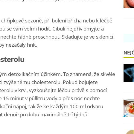
chřipkové sezoně, při bolení břicha nebo k léčbě
ou se vám velmi hodit. Cibuli nejdřív omyjte a
 nechte řádně proschnout. Skladujte je ve sklenici
 nezačaly hnít.
NEJČ
esterolu
lným detoxikačním účinkem. To znamená, že skvěle
oti zvýšenému cholesterolu. Pokud bojujete
rolu v krvi, vyzkoušejte léčbu právě s pomocí
e 15 minut v půllitru vody a přes noc nechte
ikační nápoj, tak že ke každým 100 ml odvaru
krát denně po dobu maximálně tří týdnů.