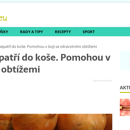
LŇKY
RADY A TIPY
RECEPTY
SPORT
nepatří do koše. Pomohou v boji se zdravotními obtížemi
patří do koše. Pomohou v
i obtížemi
AKT