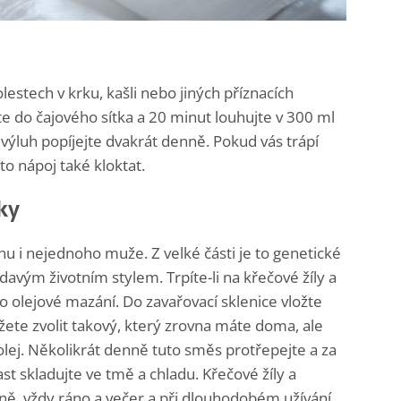
estech v krku, kašli nebo jiných příznacích
te do čajového sítka a 20 minut louhujte v 300 ml
 výluh popíjejte dvakrát denně. Pokud vás trápí
to nápoj také kloktat.
ky
nu i nejednoho muže. Z velké části je to genetické
avým životním stylem. Trpíte-li na křečové žíly a
oto olejové mazání. Do zavařovací sklenice vložte
ůžete zvolit takový, který zrovna máte doma, ale
olej. Několikrát denně tuto směs protřepejte a za
t skladujte ve tmě a chladu. Křečové žíly a
nně, vždy ráno a večer a při dlouhodobém užívání