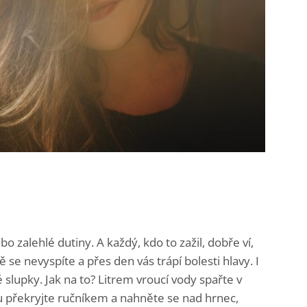
 zalehlé dutiny. A každý, kdo to zažil, dobře ví,
se nevyspíte a přes den vás trápí bolesti hlavy. I
lupky. Jak na to? Litrem vroucí vody spařte v
avu překryjte ručníkem a nahněte se nad hrnec,