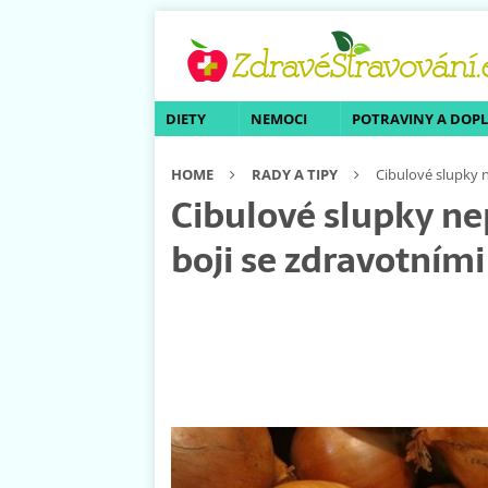
DIETY
NEMOCI
POTRAVINY A DOP
HOME
RADY A TIPY
Cibulové slupky 
Cibulové slupky ne
boji se zdravotním