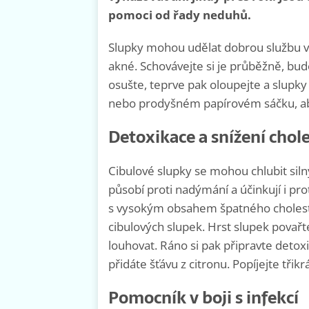
pomoci od řady neduhů.
Slupky mohou udělat dobrou službu v 
akné. Schovávejte si je průběžně, bud
osušte, teprve pak oloupejte a slupky
nebo prodyšném papírovém sáčku, aby
Detoxikace a snížení chol
Cibulové slupky se mohou chlubit si
působí proti nadýmání a účinkují i pr
s vysokým obsahem špatného choleste
cibulových slupek. Hrst slupek povařt
louhovat. Ráno si pak připravte detox
přidáte šťávu z citronu. Popíjejte tři
Pomocník v boji s infekcí