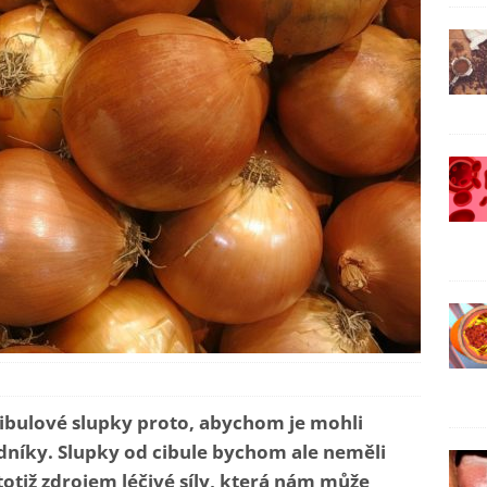
ibulové slupky proto, abychom je mohli
edníky. Slupky od cibule bychom ale neměli
totiž zdrojem léčivé síly, která nám může