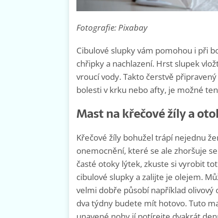
Fotografie: Pixabay
Cibulové slupky vám pomohou i při bol
chřipky a nachlazení. Hrst slupek vlož
vroucí vody. Takto čerstvě připravený
bolesti v krku nebo afty, je možné ten
Mast na křečové žíly a oto
Křečové žíly bohužel trápí nejednu že
onemocnění, které se ale zhoršuje sed
časté otoky lýtek, zkuste si vyrobit t
cibulové slupky a zalijte je olejem. M
velmi dobře působí například olivový 
dva týdny budete mít hotovo. Tuto mas
unavené nohy jí potírejte dvakrát de