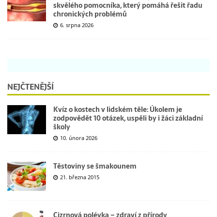
skvělého pomocníka, který pomáhá řešit řadu
chronických problémů
6. srpna 2026
NEJČTENĚJŠÍ
Kvíz o kostech v lidském těle: Úkolem je
zodpovědět 10 otázek, uspěli by i žáci základní
školy
10. února 2026
Těstoviny se šmakounem
21. března 2015
Cizrnová polévka – zdraví z přírody