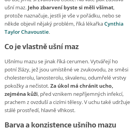
ušní maz.
Jeho zbarvení byste si měli všímat
,
protože naznačuje, jestli je vše v pořádku, nebo se
někde objevil nějaký problém, říká lékařka
Cynthia
Taylor Chavoustie
.
Co je vlastně ušní maz
Ušnímu mazu se jinak říká cerumen. Vytvářejí ho
potní žlázy, jež jsou umístěné ve zvukovodu, ze směsi
cholesterolu, lanosterolu, skvalenu, odumřelé vrstvy
pokožky a nečistot.
Za úkol má chránit ucho,
zejména kůži
, před vznikem nepříjemných infekcí,
prachem z ovzduší a cizími tělesy. V uchu také udržuje
stálé prostředí, hlavně vlhkost.
Barva a konzistence ušního mazu