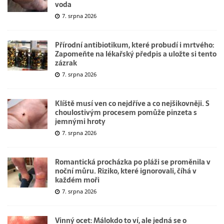
voda
7. srpna 2026
Přírodní antibiotikum, které probudí i mrtvého:
Zapomeňte na lékařský předpis a uložte si tento
zázrak
7. srpna 2026
Klíště musí ven co nejdříve a co nejšikovněji. S
choulostivým procesem pomůže pinzeta s
jemnými hroty
7. srpna 2026
Romantická procházka po pláži se proměnila v
noční můru. Riziko, které ignorovali, číhá v
každém moři
7. srpna 2026
Vinný ocet: Málokdo to ví, ale jedná se o