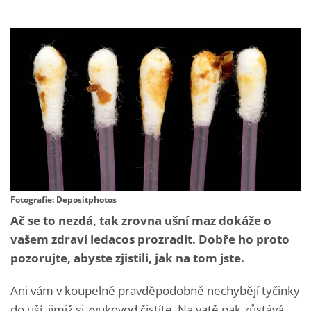
Fotografie: Depositphotos
Ač se to nezdá, tak zrovna ušní maz dokáže o
vašem zdraví ledacos prozradit. Dobře ho proto
pozorujte, abyste zjistili, jak na tom jste.
Ani vám v koupelně pravděpodobně nechybějí tyčinky
do uší, jimiž si zvukovod čistíte. Na vatě pak zůstává