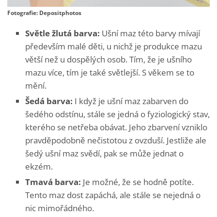
Fotografie: Depositphotos
Světle žlutá barva:
Ušní maz této barvy mívají
především malé děti, u nichž je produkce mazu
větší než u dospělých osob. Tím, že je ušního
mazu více, tím je také světlejší. S věkem se to
mění.
Šedá barva:
I když je ušní maz zabarven do
šedého odstínu, stále se jedná o fyziologický stav,
kterého se netřeba obávat. Jeho zbarvení vzniklo
pravděpodobně nečistotou z ovzduší. Jestliže ale
šedý ušní maz svědí, pak se může jednat o
ekzém.
Tmavá barva:
Je možné, že se hodně potíte.
Tento maz dost zapáchá, ale stále se nejedná o
nic mimořádného.