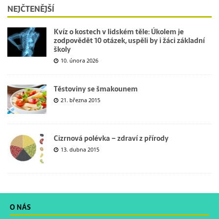
NEJČTENĚJŠÍ
Kvíz o kostech v lidském těle: Úkolem je
zodpovědět 10 otázek, uspěli by i žáci základní
školy
10. února 2026
Těstoviny se šmakounem
21. března 2015
Cizrnová polévka – zdraví z přírody
13. dubna 2015
O NÁS