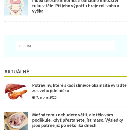
Index tělesné hmotnosti odhadne množství
tuku v těle. Při jeho výpočtu hraje roli váha a
výška
AKTUÁLNĚ
Potraviny, které škodí slinivce okamžitě vyřaďte
ze svého jídelníčku
7. srpna 2026
Možná tomu nebudete věřit, ale tělo vám
poděkuje, když přestanete jíst maso. Výsledky
jsou patrné již po několika dnech