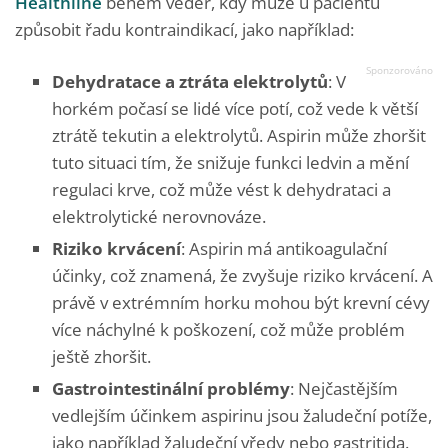
Healthline
během veder, kdy může u pacientů
způsobit řadu kontraindikací, jako například:
Dehydratace a ztráta elektrolytů
: V
horkém počasí se lidé více potí, což vede k větší
ztrátě tekutin a elektrolytů. Aspirin může zhoršit
tuto situaci tím, že snižuje funkci ledvin a mění
regulaci krve, což může vést k dehydrataci a
elektrolytické nerovnováze.
Riziko krvácení
: Aspirin má antikoagulační
účinky, což znamená, že zvyšuje riziko krvácení. A
právě v extrémním horku mohou být krevní cévy
více náchylné k poškození, což může problém
ještě zhoršit.
Gastrointestinální problémy
: Nejčastějším
vedlejším účinkem aspirinu jsou žaludeční potíže,
jako například žaludeční vředy nebo gastritida.