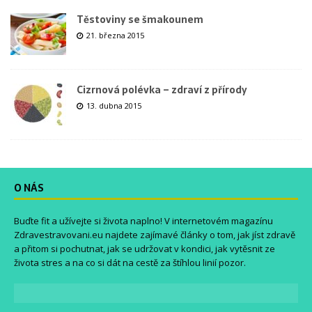
Těstoviny se šmakounem
21. března 2015
Cizrnová polévka – zdraví z přírody
13. dubna 2015
O NÁS
Buďte fit a užívejte si života naplno! V internetovém magazínu
Zdravestravovani.eu
najdete zajímavé články o tom, jak jíst zdravě
a přitom si pochutnat, jak se udržovat v kondici, jak vytěsnit ze
života stres a na co si dát na cestě za štíhlou linií pozor.