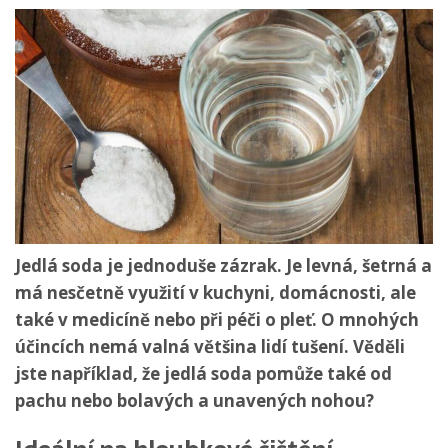
Jedlá soda je jednoduše zázrak. Je levná, šetrná a
má nesčetně využití v kuchyni, domácnosti, ale
také v medicíně nebo při péči o pleť. O mnohých
účincích nemá valná většina lidí tušení. Věděli
jste například, že jedlá soda pomůže také od
pachu nebo bolavých a unavených nohou?