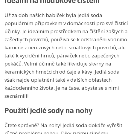
Ideální na hloubkové čištění
Už za dob našich babiček byla jedlá soda
populárním přípravkem v domácnosti pro své čisticí
účinky. Je ideálním prostředkem na čištění zašlých a
zašedlých povrchů, používá se k odstranění vodního
kamene z nerezových nebo smaltových povrchů, ale
také k vycídění hrnců, pánviček nebo zapečených
pekáčů. Velmi účinně také likviduje skvrny na
keramických hrnečcích od čaje a kávy. Jedlá soda
však najde uplatnění také v dalších oblastech
každodenního života. Je na čase, abyste se s nimi
seznámili!
Použití jedlé sody na nohy
Čtete správně? Na nohy! Jedlá soda dokáže vyřešit
různé problémy nohou. Díky svému silnému