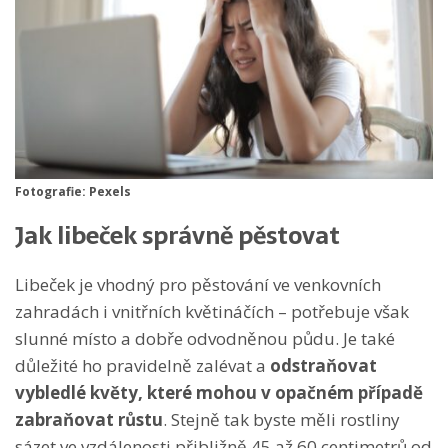
Fotografie: Pexels
Jak libeček správně pěstovat
Libeček je vhodný pro pěstování ve venkovních
zahradách i vnitřních květináčích – potřebuje však
slunné místo a dobře odvodněnou půdu. Je také
důležité ho pravidelně zalévat a
odstraňovat
vybledlé květy, které mohou v opačném případě
zabraňovat růstu
. Stejně tak byste měli rostliny
sázet ve vzdálenosti přibližně 45 až 60 centimetrů od