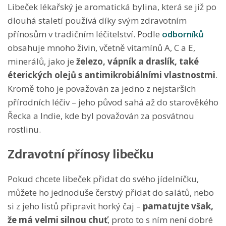
Libeček lékařský je aromatická bylina, která se již po
dlouhá staletí používá díky svým zdravotním
přínosům v tradičním léčitelství. Podle
odborníků
obsahuje mnoho živin, včetně vitamínů A, C a E,
minerálů, jako je
železo, vápník a draslík,
také
éterických olejů s antimikrobiálními vlastnostmi
.
Kromě toho je považován za jedno z nejstarších
přírodních léčiv – jeho původ sahá až do starověkého
Řecka a Indie, kde byl považován za posvátnou
rostlinu.
Zdravotní přínosy libečku
Pokud chcete libeček přidat do svého jídelníčku,
můžete ho jednoduše čerstvý přidat do salátů, nebo
si z jeho listů připravit horký čaj –
pamatujte však,
že má velmi silnou chuť
, proto to s ním není dobré