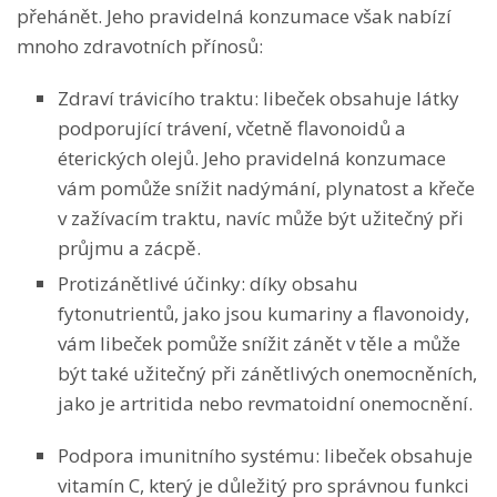
přehánět. Jeho pravidelná konzumace však nabízí
mnoho zdravotních přínosů:
Zdraví trávicího traktu: libeček obsahuje látky
podporující trávení, včetně flavonoidů a
éterických olejů. Jeho pravidelná konzumace
vám pomůže snížit nadýmání, plynatost a křeče
v zažívacím traktu, navíc může být užitečný při
průjmu a zácpě.
Protizánětlivé účinky: díky obsahu
fytonutrientů, jako jsou kumariny a flavonoidy,
vám libeček pomůže snížit zánět v těle a může
být také užitečný při zánětlivých onemocněních,
jako je artritida nebo revmatoidní onemocnění.
Podpora imunitního systému: libeček obsahuje
vitamín C, který je důležitý pro správnou funkci