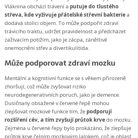
Vláknina obchází trávení a
putuje do tlustého
střeva, kde vyživuje přátelské střevní bakterie
a
dodává stolici objem. To může podpořit zdraví
trávicího traktu, udržet pravidelnost a předcházet
zažívacím potížím, jako je zácpa, zánětlivé
onemocnění střev a divertikulitida.
Může podporovat zdraví mozku
Mentální a kognitivní funkce se s věkem přirozeně
zhoršují, což může zvyšovat riziko
neurodegenerativních poruch, jako je demence.
Dusičnany obsažené v červené řepě mohou
zlepšovat mozkové funkce tím, že
podporují
rozšíření cév, a tím zvyšují průtok krve
do mozku.
Zejména u červené řepy bylo prokázáno, že zlepšuje
průtok krve čelním mozkovým lalokem, což je oblast