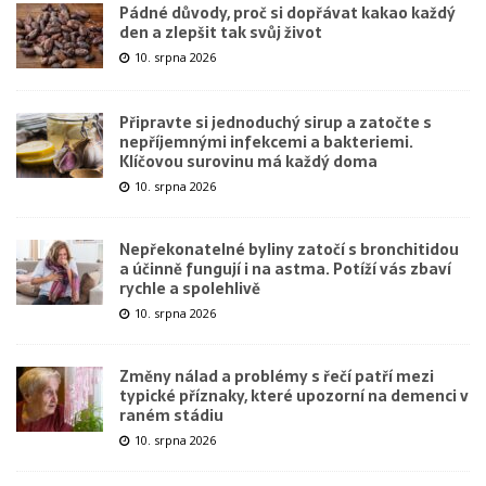
Pádné důvody, proč si dopřávat kakao každý
den a zlepšit tak svůj život
10. srpna 2026
Připravte si jednoduchý sirup a zatočte s
nepříjemnými infekcemi a bakteriemi.
Klíčovou surovinu má každý doma
10. srpna 2026
Nepřekonatelné byliny zatočí s bronchitidou
a účinně fungují i na astma. Potíží vás zbaví
rychle a spolehlivě
10. srpna 2026
Změny nálad a problémy s řečí patří mezi
typické příznaky, které upozorní na demenci v
raném stádiu
10. srpna 2026