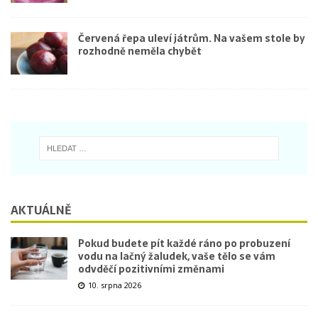
Červená řepa uleví játrům. Na vašem stole by
rozhodně neměla chybět
AKTUÁLNĚ
Pokud budete pít každé ráno po probuzení
vodu na lačný žaludek, vaše tělo se vám
odvděčí pozitivními změnami
10. srpna 2026