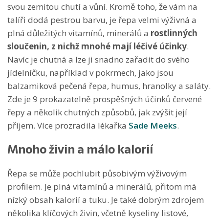
svou zemitou chutí a vůní. Kromě toho, že vám na
talíři dodá pestrou barvu, je řepa velmi výživná a
plná důležitých vitamínů, minerálů a
rostlinných
sloučenin, z nichž mnohé mají léčivé účinky
.
Navíc je chutná a lze ji snadno zařadit do svého
jídelníčku, například v pokrmech, jako jsou
balzamiková pečená řepa, humus, hranolky a saláty.
Zde je 9 prokazatelně prospěšných účinků červené
řepy a několik chutných způsobů, jak zvýšit její
příjem. Více prozradila lékařka
Sade Meeks
.
Mnoho živin a málo kalorií
Řepa se může pochlubit působivým výživovým
profilem. Je plná vitamínů a minerálů, přitom má
nízký obsah kalorií a tuku. Je také dobrým zdrojem
několika klíčových živin, včetně kyseliny listové,