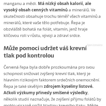
manganu a mědi.
Má nízký obsah kalorií, ale
vysoký obsah cenných vitamínů
a minerálů. Ve
skutečnosti obsahuje trochu téměř všech vitamínů a
minerálů, které vaše tělo potřebuje. Řepa je
obzvláště bohatá na folát, vitamín, jenž hraje
klíčovou roli v růstu, vývoji a zdraví srdce.
Může pomoci udržet váš krevní
tlak pod kontrolou
Červená řepa byla dobře prozkoumána pro svou
schopnost snižovat zvýšený krevní tlak, který je
hlavním rizikovým faktorem srdečních onemocnění.
Řepa je také skvělým
zdrojem kyseliny listové.
Ačkoli výzkumy přinesly smíšené výsledky
,
několik studií naznačuje, že zvýšení příjmu folátů by
mohlo výrazně snížit hladinu krevního tlaku. Mějte