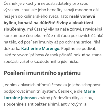
Česnek je v kuchyni nepostradatelný pro svou
výraznou chuť, ale jeho benefity sahají mnohem dál
než jen do kulinářského světa. Tato
malá voňavá
bylina, bohatá na důležité živiny a bioaktivní
sloučeniny
, má úžasný vliv na naše zdraví. Pravidelná
konzumace česneku může mít řadu pozitivních účinků
na tělo, od posílení imunity až po ochranu srdce, říká
doktorka
Katherine Marengo
. Pojďme se podívat,
jaké zdravotní přínosy česnek přináší, pokud se stane
součástí vašeho každodenního jídelníčku.
Posílení imunitního systému
Jedním z hlavních přínosů česneku je jeho schopnost
podporovat imunitní systém. Česnek je dle
Marie
Lorraine Johnson
známý především díky alicinu,
sloučenině s antibakteriálními, antivirovými a