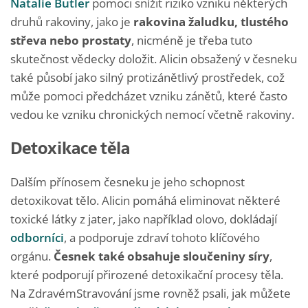
Natalie Butler
pomoci snížit riziko vzniku některých
druhů rakoviny, jako je
rakovina žaludku, tlustého
střeva nebo prostaty
, nicméně je třeba tuto
skutečnost vědecky doložit. Alicin obsažený v česneku
také působí jako silný protizánětlivý prostředek, což
může pomoci předcházet vzniku zánětů, které často
vedou ke vzniku chronických nemocí včetně rakoviny.
Detoxikace těla
Dalším přínosem česneku je jeho schopnost
detoxikovat tělo. Alicin pomáhá eliminovat některé
toxické látky z jater, jako například olovo, dokládají
odborníci
, a podporuje zdraví tohoto klíčového
orgánu.
Česnek také obsahuje sloučeniny síry
,
které podporují přirozené detoxikační procesy těla.
Na ZdravémStravování jsme rovněž psali, jak můžete