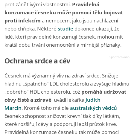
protizánětlivými vlastnostmi.
Pravidelná
konzumace česneku může pomoci tělu bojovat
proti infekcím
a nemocem, jako jsou nachlazení
nebo chřipka. Některé
studie
dokonce ukazují, že
lidé, kteří pravidelně konzumují česnek, mohou mít
kratší dobu trvání onemocnění a mírnější příznaky.
Ochrana srdce a cév
Česnek má významný vliv na zdraví srdce. Snižuje
hladinu „špatného“ LDL cholesterolu a zvyšuje hladinu
„dobrého“ HDL cholesterolu, což
pomáhá udržovat
cévy čisté a zdravé
, uvádí lékařka
Judith
Marcin
. Kromě toho má dle
australských vědců
česnek schopnost snižovat krevní tlak díky látkám,
které rozšiřují cévy a podporují lepší průtok krve.
Pravidelná konzumace česneku tak může pomoci