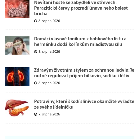
Nevítaní hosté se zabydleli ve střevech.
Parazitické červy prozradí únava nebo bolest
břicha
8. srpna 2026
Domácí vlasové tonikum z bobkového listu a
heřmánku dodá kořínkům mladistvou sílu
8. srpna 2026
Zdravým životním stylem za ochranou ledvin: Je
nutné regulovat příjem bílkovin, sodíku i léčiv
8. srpna 2026
Potraviny, které škodí slinivce okamžitě vyřaďte
ze svého jídelníčku
7. srpna 2026