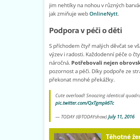
jim nehtíky na nohou v různých barvác
jak zmiňuje web
OnlineNytt
.
Podpora v péči o děti
S příchodem čtyř malých děvčat se vša
výzev i radosti. Každodenní péče o čt
náročná.
Potřebovali nejen obrovs
pozornost a péči. Díky podpoře ze str
překonat mnohé překážky.
Cute overload! Snoozing identical quadr
pic.twitter.com/QxTgmpk6Tc
— TODAY (@TODAYshow)
July 11, 2016
Těhotné že