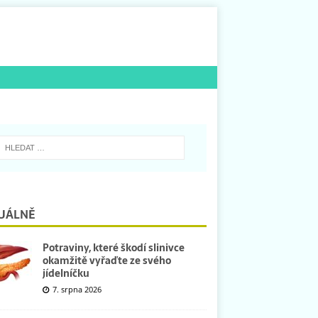
UÁLNĚ
Potraviny, které škodí slinivce
okamžitě vyřaďte ze svého
jídelníčku
7. srpna 2026