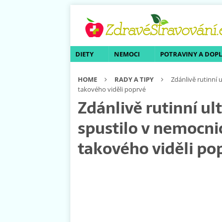
DIETY
NEMOCI
POTRAVINY A DOP
HOME
RADY A TIPY
Zdánlivě rutinní 
takového viděli poprvé
Zdánlivě rutinní ul
spustilo v nemocnic
takového viděli po