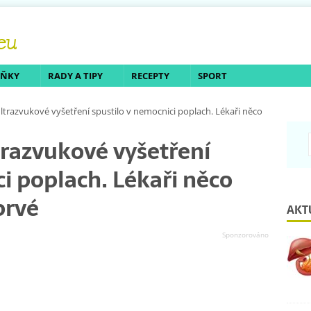
LŇKY
RADY A TIPY
RECEPTY
SPORT
ultrazvukové vyšetření spustilo v nemocnici poplach. Lékaři něco
trazvukové vyšetření
i poplach. Lékaři něco
prvé
AKT