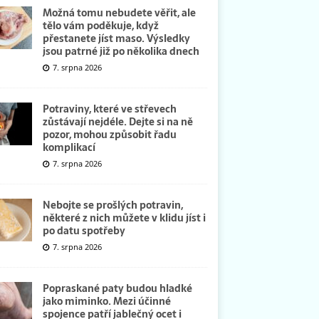
Možná tomu nebudete věřit, ale
tělo vám poděkuje, když
přestanete jíst maso. Výsledky
jsou patrné již po několika dnech
7. srpna 2026
Potraviny, které ve střevech
zůstávají nejdéle. Dejte si na ně
pozor, mohou způsobit řadu
komplikací
7. srpna 2026
Nebojte se prošlých potravin,
některé z nich můžete v klidu jíst i
po datu spotřeby
7. srpna 2026
Popraskané paty budou hladké
jako miminko. Mezi účinné
spojence patří jablečný ocet i