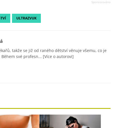
TVÍ
ULTRAZVUK
vá
ékařů, takže se již od raného dětství věnuje všemu, co je
 Během své profesn...
[Více o autorovi]