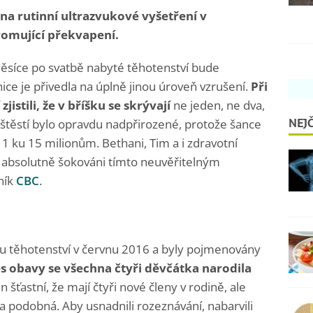
na rutinní ultrazvukové vyšetření v
hromující překvapení.
i měsíce po svatbě nabyté těhotenství bude
ice je přivedla na úplně jinou úroveň vzrušení.
Při
istili, že v bříšku se skrývají
ne jeden, ne dva,
NEJČ
ě štěstí bylo opravdu nadpřirozené, protože šance
 1 ku 15 milionům. Bethani, Tim a i zdravotní
li absolutně šokováni tímto neuvěřitelným
ník
CBC
.
nu těhotenství v červnu 2016 a byly pojmenovány
es obavy se všechna čtyři děvčátka narodila
n šťastní, že mají čtyři nové členy v rodině, ale
a podobná. Aby usnadnili rozeznávání, nabarvili