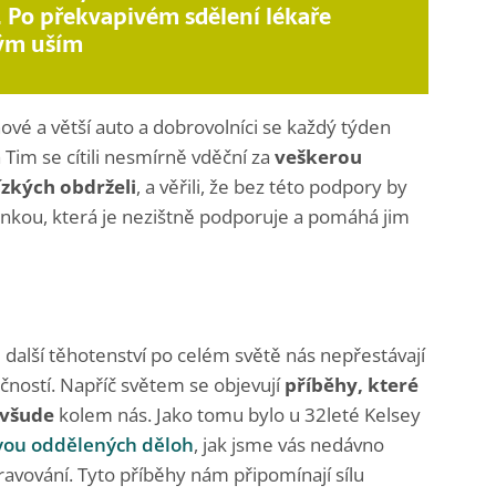
. Po překvapivém sdělení lékaře
vým uším
nové a větší auto a dobrovolníci se každý týden
a Tim se cítili nesmírně vděční za
veškerou
ízkých obdrželi
, a věřili, že bez této podpory by
minkou, která je nezištně podporuje a pomáhá jim
 další těhotenství po celém světě nás nepřestávají
ností. Napříč světem se objevují
příběhy, které
 všude
kolem nás. Jako tomu bylo u 32leté Kelsey
vou oddělených děloh
, jak jsme vás nedávno
vování. Tyto příběhy nám připomínají sílu