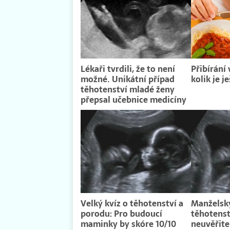
Lékaři tvrdili, že to není
Přibírání 
možné. Unikátní případ
kolik je j
těhotenství mladé ženy
přepsal učebnice medicíny
Velký kvíz o těhotenství a
Manželsk
porodu: Pro budoucí
těhotenst
maminky by skóre 10/10
neuvěřite