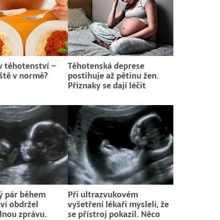
v těhotenství –
Těhotenská deprese
eště v normě?
postihuje až pětinu žen.
Příznaky se dají léčit
ý pár během
Při ultrazvukovém
ví obdržel
vyšetření lékaři mysleli, že
lnou zprávu.
se přístroj pokazil. Něco