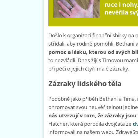
ruce i nohy
nevěřila s
Došlo k organizaci finanční sbírky na 
střídali, aby rodině pomohli. Bethani 
pomoc a lásku, kterou od svých bl
to nezvládli. Dnes žijí s Timovou ma
při péči o jejich čtyři malé zázraky.
Zázraky lidského těla
Podobně jako příběh Bethani a Tima, i
ohromovat svou neuvěřitelnou jedineč
nás utvrzují v tom, že zázraky jsou
Hatcher, která porodila dvojčata ze
d
informovali na našem webu ZdravéStra