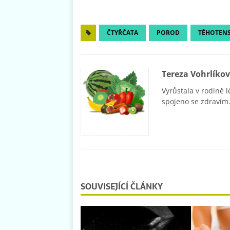
ČTYŘČATA
POROD
TĚHOTENS
Tereza Vohrlíko
Vyrůstala v rodině l
spojeno se zdravím.
SOUVISEJÍCÍ ČLÁNKY