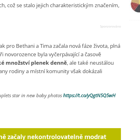
h, což se stalo jejich charakteristickým značením,
k pro Bethani a Tima začala nová fáze života, plná
yři novorozence byla vyčerpávající a časově
ké množství plenek denně
, ale také neustálou
any rodiny a místní komunity však dokázali
uplets star in new baby photos
https://t.co/yQgtN5Q5wH
ně začaly nekontrolovatelně modrat