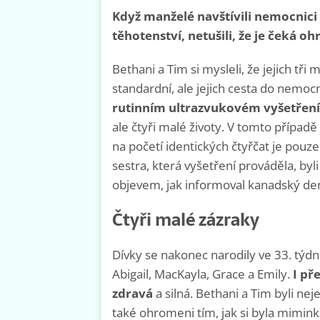
Když manželé navštívili nemocnici 
těhotenství, netušili, že je čeká o
Bethani a Tim si mysleli, že jejich tř
standardní, ale jejich cesta do nemocn
rutinním ultrazvukovém vyšetření zj
ale čtyři malé životy. V tomto případ
na početí identických čtyřčat je pouze
sestra, která vyšetření prováděla, by
objevem, jak informoval kanadský de
Čtyři malé zázraky
Dívky se nakonec narodily ve 33. týd
Abigail, MacKayla, Grace a Emily.
I př
zdravá
a silná. Bethani a Tim byli neje
také ohromeni tím, jak si byla mimink