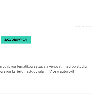
ZÁZVOROVÝ ČAJ
avotnickou tematikou se začala věnovat hned po studiu
ou svou kariéru nastudovala ...
[Více o autorovi]