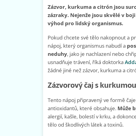
Zázvor, kurkuma a citrón jsou sur
zázraky. Nejenže jsou skvělé v boji
výhod pro lidský organismus.
Pokud chcete své tělo nakopnout a pro
nápoj, který organismus nabudí a
pos
neduhy
, jako je nachlazení nebo chři
usnadňuje trávení, říká doktorka
Adda
žádné jiné než zázvor, kurkuma a citr
Zázvorový čaj s kurkumou
Tento nápoj připravený ve formě čaje
antioxidantů, které obsahuje.
Může bý
alergií, kašle, bolestí v krku, a dokon
tělo od škodlivých látek a toxinů.