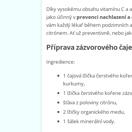
Díky vysokému obsahu vitamínu C a ant
jako účinný v
prevenci nachlazení a 
vám každý lékař během podzimních a 
citrónem. Ať už preventivně, nebo jak
Příprava zázvorového čaje
Ingredience:
1 čajová lžička čerstvého koř
kurkumy,
1 lžička čerstvého kořene záz
šťáva z poloviny citrónu,
2 lžičky organického medu,
1 šálek minerální vody.