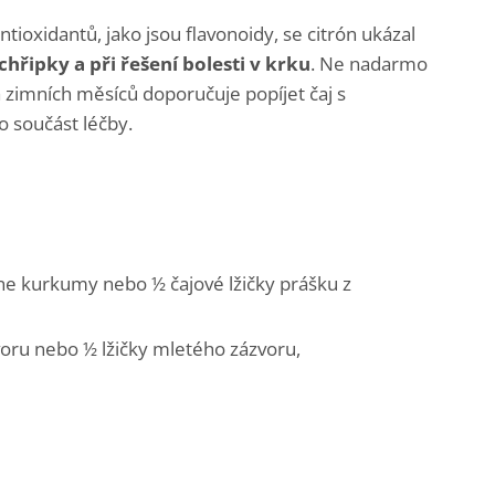
ioxidantů, jako jsou flavonoidy, se citrón ukázal
chřipky a při řešení bolesti v krku
. Ne nadarmo
zimních měsíců doporučuje popíjet čaj s
o součást léčby.
ene kurkumy nebo ½ čajové lžičky prášku z
voru nebo ½ lžičky mletého zázvoru,