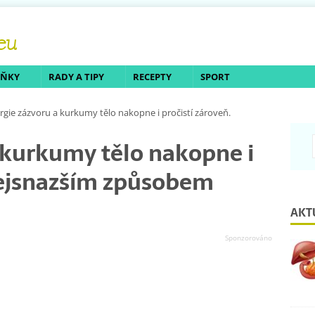
LŇKY
RADY A TIPY
RECEPTY
SPORT
rgie zázvoru a kurkumy tělo nakopne i pročistí zároveň.
 kurkumy tělo nakopne i
Nejsnazším způsobem
AKT