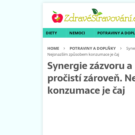
DIETY
NEMOCI
POTRAVINY A DOP
HOME
POTRAVINY A DOPLŇKY
Syne
Nejsnazším způsobem konzumace je čaj
Synergie zázvoru a
pročistí zároveň. 
konzumace je čaj