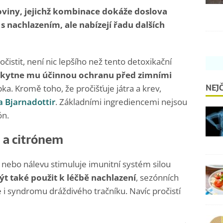
oviny, jejichž kombinace dokáže doslova
 s nachlazením, ale nabízejí řadu dalších
čistit, není nic lepšího než tento detoxikační
kytne mu účinnou ochranu před zimními
NEJČ
pka. Kromě toho, že pročišťuje játra a krev,
 Bjarnadottir
. Základními ingrediencemi nejsou
ón.
 a citrónem
 nebo nálevu stimuluje imunitní systém silou
t také použit k léčbě nachlazení
, sezónních
ce i syndromu dráždivého tračníku. Navíc pročistí