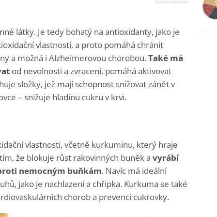
né látky. Je tedy bohatý na antioxidanty, jako je
tioxidační vlastnosti, a proto pomáhá chránit
viny a možná i Alzheimerovou chorobou.
Také má
vat
od nevolnosti a zvracení, pomáhá aktivovat
huje složky, jež mají schopnost snižovat zánět v
ovce – snižuje hladinu cukru v krvi.
dační vlastnosti, včetně kurkuminu, který hraje
y tím, že blokuje růst rakovinných buněk a
vyrábí
at proti nemocným buňkám
. Navíc má ideální
duhů, jako je nachlazení a chřipka. Kurkuma se také
 kardiovaskulárních chorob a prevenci cukrovky.