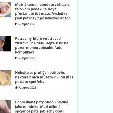
Možná tomu nebudete věřit, ale
tělo vám poděkuje, když
přestanete jíst maso. Výsledky
jsou patrné již po několika dnech
7. srpna 2026
Potraviny, které ve střevech
zůstávají nejdéle. Dejte si na ně
pozor, mohou způsobit řadu
komplikací
7. srpna 2026
Nebojte se prošlých potravin,
některé z nich můžete v klidu jíst i
po datu spotřeby
7. srpna 2026
Popraskané paty budou hladké
jako miminko. Mezi účinné
spojence patří jablečný ocet i