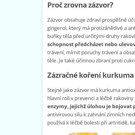
Proč zrovna zázvor?
Zázvor obsahuje zdraví prospěšné účin
gingerol, který má protizánětlivé a an
buňky těla před určitými druhy rako
schopnost předcházet nebo ulevo
trávení, mírnit poruchy trávení a obsa
těle. Je také účinnou zbraní proti cukr
Zázračné koření kurkuma
Stejně jako zázvor má kurkuma antioxi
hlavní roli v prevenci a léčbě rakovin
enzymy, jejichž úlohou je bojov
antivirovou sílu k zahnání zimních ne
používá k léčbě bolesti při artritidě,