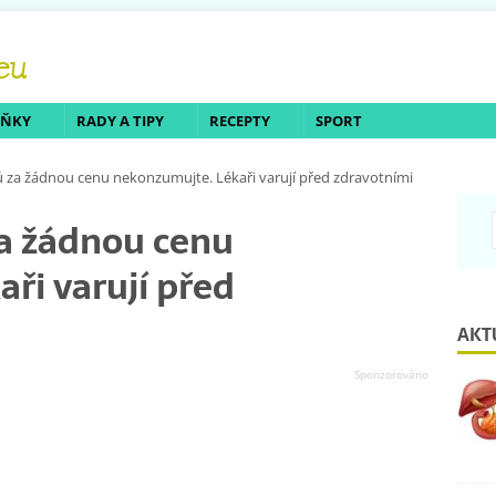
LŇKY
RADY A TIPY
RECEPTY
SPORT
 za žádnou cenu nekonzumujte. Lékaři varují před zdravotními
za žádnou cenu
ři varují před
AKT