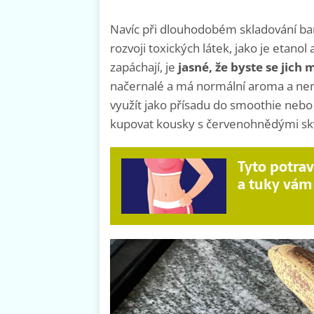
Navíc při dlouhodobém skladování ba
rozvoji toxických látek, jako je etano
zapáchají, je
jasné, že byste se jich 
načernalé a má normální aroma a ne
využít jako přísadu do smoothie neb
kupovat kousky s červenohnědými sk
Tyto potra
a tuky vám