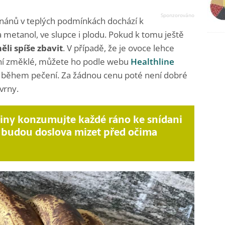
nánů v teplých podmínkách dochází k
l a metanol, ve slupce i plodu. Pokud k tomu ještě
měli spíše zbavit
. V případě, že je ovoce lehce
ní změklé, můžete ho podle webu
Healthline
o během pečení. Za žádnou cenu poté není dobré
vrny.
viny konzumujte každé ráno ke snídani
 budou doslova mizet před očima