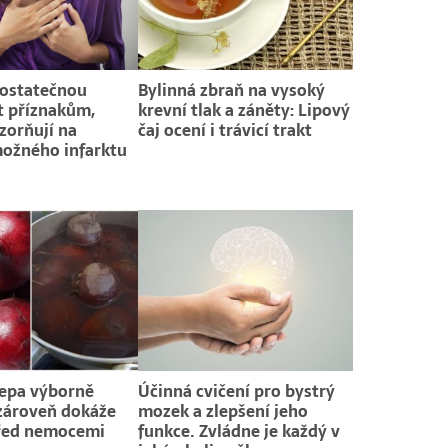
dostatečnou
Bylinná zbraň na vysoký
t příznakům,
krevní tlak a záněty: Lipový
zorňují na
čaj ocení i trávicí trakt
ožného infarktu
řepa výborně
Účinná cvičení pro bystrý
zároveň dokáže
mozek a zlepšení jeho
před nemocemi
funkce. Zvládne je každý v