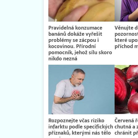
Pravidelná konzumace
Věnujte 
banánů dokáže vyřešit
pozornos
problémy se zácpou i
které upo
kocovinou. Přírodní
příchod m
pomocník, jehož sílu skoro
nikdo nezná
Rozpoznejte včas riziko
Červená 
infarktu podle specifických
chutná a 
příznaků, kterými nás tělo
chránit 