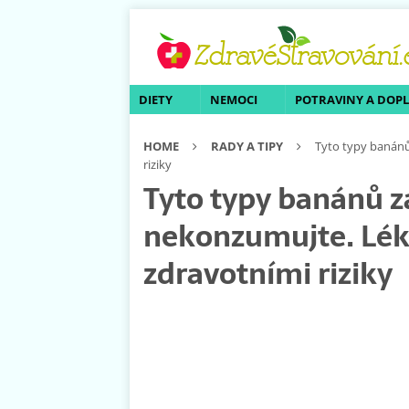
DIETY
NEMOCI
POTRAVINY A DOP
HOME
RADY A TIPY
Tyto typy banánů
riziky
Tyto typy banánů 
nekonzumujte. Léka
zdravotními riziky