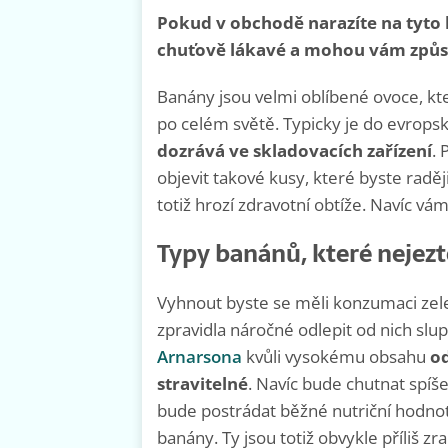
Pokud v obchodě narazíte na tyto
chuťově lákavé a mohou vám způso
Banány jsou velmi oblíbené ovoce, kte
po celém světě. Typicky je do evrop
dozrává ve skladovacích zařízení
.
objevit takové kusy, které byste ra
totiž hrozí zdravotní obtíže. Navíc vá
Typy banánů, které nejezt
Vyhnout byste se měli konzumaci zelen
zpravidla náročné odlepit od nich slup
Arnarsona
kvůli vysokému obsahu
o
stravitelné
. Navíc bude chutnat spíš
bude postrádat běžné nutriční hodnot
banány. Ty jsou totiž obvykle příliš z