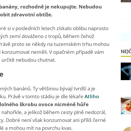
 banány, rozhodně je nekupujte. Nebudou
bit zdravotní obtíže.
ré si v posledních letech získalo oblibu naprosto
ských zemí dováženo z tropů, během čehož
 Právě proto se někdy na tuzemském trhu mohou
NEJČ
ději konzumovat neměli. V opačném případě vám
m určitě nebudou chutnat.
e
ých banánů. Ty většinou bývají tvrdší a je
ku. Právě v tomto stádiu je dle lékaře
Atliho
dolného škrobu
ovoce nicméně hůře
e nahořkle, a jelikož během cesty plně nedozrál,
y. Dobré není však konzumovat ani příliš černé
ralé a mohou mít na povrchu kvas.