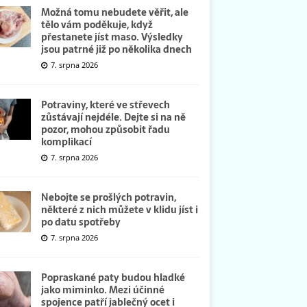
Možná tomu nebudete věřit, ale
tělo vám poděkuje, když
přestanete jíst maso. Výsledky
jsou patrné již po několika dnech
7. srpna 2026
Potraviny, které ve střevech
zůstávají nejdéle. Dejte si na ně
pozor, mohou způsobit řadu
komplikací
7. srpna 2026
Nebojte se prošlých potravin,
některé z nich můžete v klidu jíst i
po datu spotřeby
7. srpna 2026
Popraskané paty budou hladké
jako miminko. Mezi účinné
spojence patří jablečný ocet i