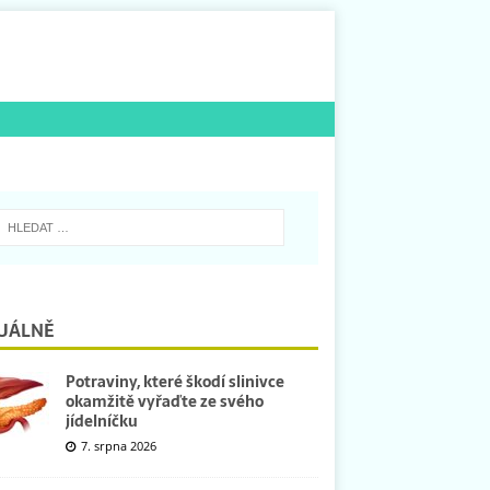
UÁLNĚ
Potraviny, které škodí slinivce
okamžitě vyřaďte ze svého
jídelníčku
7. srpna 2026