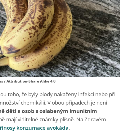
 / Attribution-Share Alike 4.0
ou toho, že byly plody nakaženy infekcí nebo při
žství chemikálií. V obou případech je není
ně dětí a osob s oslabeným imunitním
obě mají viditelné známky plísně. Na Zdravém
řínosy konzumace avokáda
.