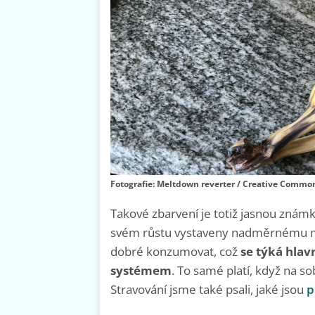
Fotografie: Meltdown reverter / Creative Commons
Takové zbarvení je totiž jasnou známk
svém růstu vystaveny nadměrnému mno
dobré konzumovat, což
se týká hlav
systémem
. To samé platí, když na s
Stravování jsme také psali, jaké jsou
p