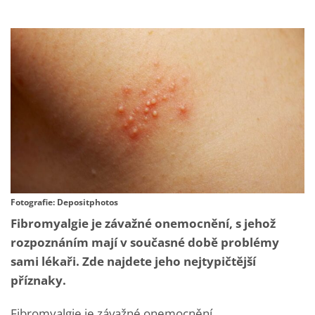
Fotografie: Depositphotos
Fibromyalgie
je závažné onemocnění, s jehož
rozpoznáním mají v současné době problémy
sami lékaři. Zde najdete jeho nejtypičtější
příznaky.
Fibromyalgie je závažné onemocnění