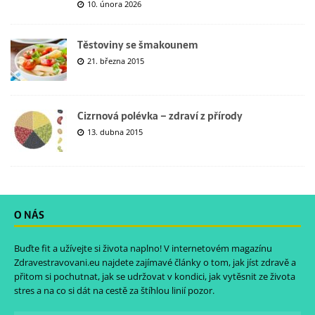
10. února 2026
Těstoviny se šmakounem
21. března 2015
Cizrnová polévka – zdraví z přírody
13. dubna 2015
O NÁS
Buďte fit a užívejte si života naplno! V internetovém magazínu
Zdravestravovani.eu
najdete zajímavé články o tom, jak jíst zdravě a
přitom si pochutnat, jak se udržovat v kondici, jak vytěsnit ze života
stres a na co si dát na cestě za štíhlou linií pozor.