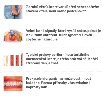
7 druhů větrů, které varují před nebezpečným
stavem v těle, není radno podceňovat
Velmi jasné signály, které vysílá srdce, pokud je
v akutním ohrožení. Jejich ignorací člověk
zbytečně hazarduje
Typické projevy periferního arteriálního
onemocnění, které je třeba brát vážně. Každý
ztracený den je znát
Překyselení organismu může postihnout
každého. Poznat příznaky včas zvládne i
naprostý laik