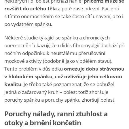
některých lidí bolest přichází náhle,
přičemž může se
rozšířit do celého těla
a poté zase odezní. Pacienti
s tímto onemocněním se také často cítí unavení, a to i
po vydatném spánku.
Některé studie týkající se spánku a chronických
onemocnění ukazují, že u lidí s fibromyalgií dochází při
nočním odpočinku k neustálému přerušování
mozkové aktivity (podobně jako v bdělém stavu).
Tento problém v důsledku
omezuje dobu strávenou
v hlubokém spánku, což ovlivňuje jeho celkovou
kvalitu
. Je třeba také poznamenat, že se bohužel
jedná o začarovaný kruh – bolest totiž zhoršuje
poruchy spánku a poruchy spánku zhoršují bolest.
Poruchy nálady, ranní ztuhlost a
otoky a brnění končetin