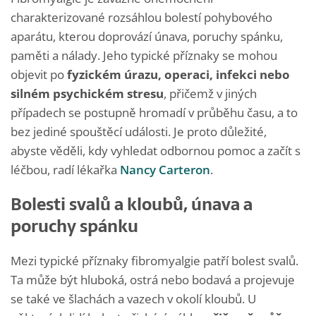
charakterizované rozsáhlou bolestí pohybového
aparátu, kterou doprovází únava, poruchy spánku,
paměti a nálady. Jeho typické příznaky se mohou
objevit po
fyzickém úrazu, operaci, infekci nebo
silném psychickém stresu
, přičemž v jiných
případech se postupně hromadí v průběhu času, a to
bez jediné spouštěcí události. Je proto důležité,
abyste věděli, kdy vyhledat odbornou pomoc a začít s
léčbou, radí lékařka
Nancy Carteron
.
Bolesti svalů a kloubů, únava a
poruchy spánku
Mezi typické příznaky fibromyalgie patří bolest svalů.
Ta může být hluboká, ostrá nebo bodavá a projevuje
se také ve šlachách a vazech v okolí kloubů. U