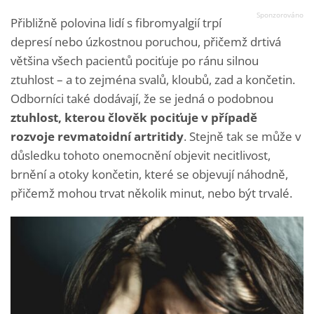
Přibližně polovina lidí s fibromyalgií trpí
depresí nebo úzkostnou poruchou, přičemž drtivá
většina všech pacientů pociťuje po ránu silnou
ztuhlost – a to zejména svalů, kloubů, zad a končetin.
Odborníci také dodávají, že se jedná o podobnou
ztuhlost,
kterou člověk pociťuje v případě
rozvoje revmatoidní artritidy
. Stejně tak se může v
důsledku tohoto onemocnění objevit necitlivost,
brnění a otoky končetin, které se objevují náhodně,
přičemž mohou trvat několik minut, nebo být trvalé.