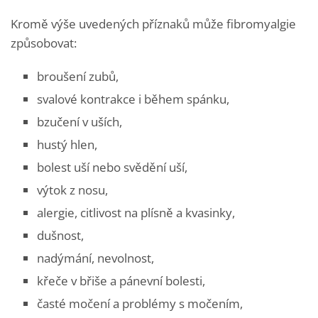
Kromě výše uvedených příznaků může fibromyalgie
způsobovat:
broušení zubů,
svalové kontrakce i během spánku,
bzučení v uších,
hustý hlen,
bolest uší nebo svědění uší,
výtok z nosu,
alergie, citlivost na plísně a kvasinky,
dušnost,
nadýmání, nevolnost,
křeče v břiše a pánevní bolesti,
časté močení a problémy s močením,