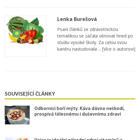
Lenka Burešová
Psaní článků se zdravotnickou
tematikou se začala věnovat hned po
studiu vysoké školy. Za celou svou
kariéru nastudovala ...
[Více o autorovi]
SOUVISEJÍCÍ ČLÁNKY
Odborníci boří mýty. Káva dávno neškodí,
prospívá tělesnému i duševnímu zdraví
Vejce je ideální přírodní zdroj vitamínů a