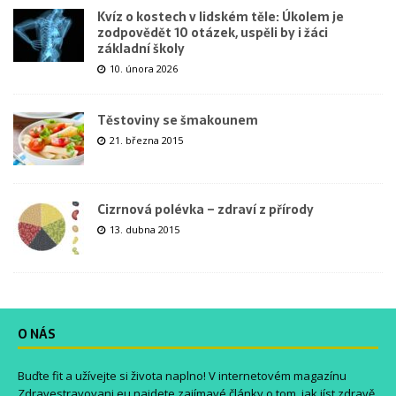
Kvíz o kostech v lidském těle: Úkolem je
zodpovědět 10 otázek, uspěli by i žáci
základní školy
10. února 2026
Těstoviny se šmakounem
21. března 2015
Cizrnová polévka – zdraví z přírody
13. dubna 2015
O NÁS
Buďte fit a užívejte si života naplno! V internetovém magazínu
Zdravestravovani.eu
najdete zajímavé články o tom, jak jíst zdravě