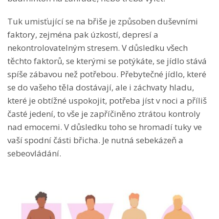
Tuk umisťující se na břiše je způsoben duševními
faktory, zejména pak úzkostí, depresí a
nekontrolovatelným stresem. V důsledku všech
těchto faktorů, se kterými se potýkáte, se jídlo stává
spíše zábavou než potřebou. Přebytečné jídlo, které
se do vašeho těla dostávají, ale i záchvaty hladu,
které je obtížné uspokojit, potřeba jíst v noci a příliš
časté jedení, to vše je zapříčiněno ztrátou kontroly
nad emocemi. V důsledku toho se hromadí tuky ve
vaší spodní části břicha. Je nutná sebekázeň a
sebeovládání.