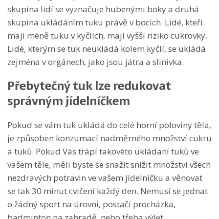
skupina lidí se vyznačuje hubenými boky a druhá
skupina ukládáním tuku právě v bocích. Lidé, kteří
mají méně tuku v kyčlích, mají vyšší riziko cukrovky.
Lidé, kterým se tuk neukládá kolem kyčlí, se ukládá
zejména v orgánech, jako jsou játra a slinivka.
Přebytečný tuk lze redukovat
správným jídelníčkem
Pokud se vám tuk ukládá do celé horní poloviny těla,
je způsoben konzumací nadměrného množství cukru
a tuků. Pokud Vás trápí takovéto ukládaní tuků ve
vašem těle, měli byste se snažit snížit množství všech
nezdravých potravin ve vašem jídelníčku a věnovat
se tak 30 minut cvičení každý den. Nemusí se jednat
o žádný sport na úrovni, postačí procházka,
badminton na zahradě, nebo třeba výlet.