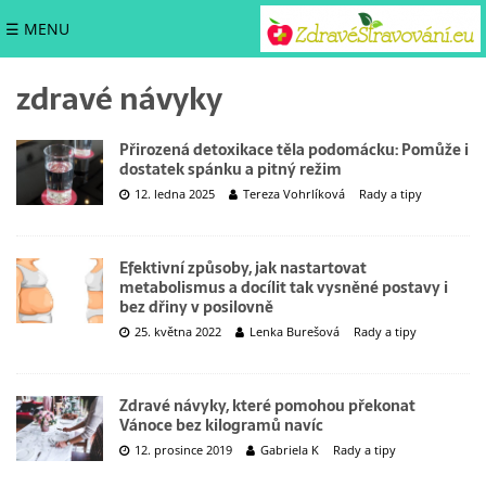
☰ MENU
zdravé návyky
Přirozená detoxikace těla podomácku: Pomůže i
dostatek spánku a pitný režim
12. ledna 2025
Tereza Vohrlíková
Rady a tipy
Efektivní způsoby, jak nastartovat
metabolismus a docílit tak vysněné postavy i
bez dřiny v posilovně
25. května 2022
Lenka Burešová
Rady a tipy
Zdravé návyky, které pomohou překonat
Vánoce bez kilogramů navíc
12. prosince 2019
Gabriela K
Rady a tipy