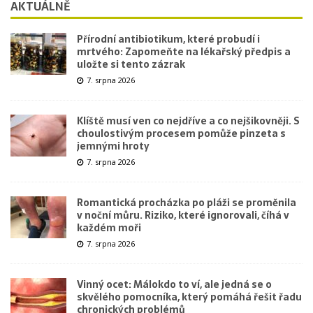
AKTUÁLNĚ
Přírodní antibiotikum, které probudí i
mrtvého: Zapomeňte na lékařský předpis a
uložte si tento zázrak
7. srpna 2026
Klíště musí ven co nejdříve a co nejšikovněji. S
choulostivým procesem pomůže pinzeta s
jemnými hroty
7. srpna 2026
Romantická procházka po pláži se proměnila
v noční můru. Riziko, které ignorovali, číhá v
každém moři
7. srpna 2026
Vinný ocet: Málokdo to ví, ale jedná se o
skvělého pomocníka, který pomáhá řešit řadu
chronických problémů