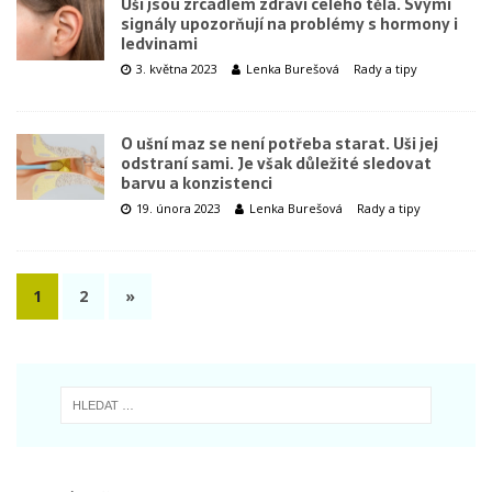
Uši jsou zrcadlem zdraví celého těla. Svými
signály upozorňují na problémy s hormony i
ledvinami
3. května 2023
Lenka Burešová
Rady a tipy
O ušní maz se není potřeba starat. Uši jej
odstraní sami. Je však důležité sledovat
barvu a konzistenci
19. února 2023
Lenka Burešová
Rady a tipy
1
2
»