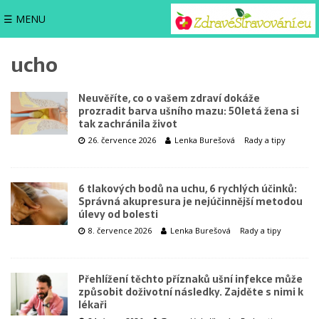
☰ MENU
ucho
Neuvěříte, co o vašem zdraví dokáže
prozradit barva ušního mazu: 50letá žena si
tak zachránila život
26. července 2026
Lenka Burešová
Rady a tipy
6 tlakových bodů na uchu, 6 rychlých účinků:
Správná akupresura je nejúčinnější metodou
úlevy od bolesti
8. července 2026
Lenka Burešová
Rady a tipy
Přehlížení těchto příznaků ušní infekce může
způsobit doživotní následky. Zajděte s nimi k
lékaři