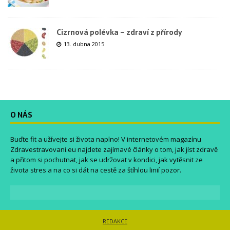
Cizrnová polévka – zdraví z přírody
13. dubna 2015
O NÁS
Buďte fit a užívejte si života naplno! V internetovém magazínu
Zdravestravovani.eu
najdete zajímavé články o tom, jak jíst zdravě
a přitom si pochutnat, jak se udržovat v kondici, jak vytěsnit ze
života stres a na co si dát na cestě za štíhlou linií pozor.
REDAKCE