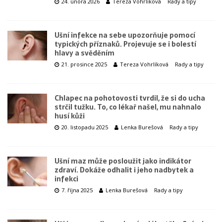
24. února 2026
Tereza Vohrlíková
Rady a tipy
Ušní infekce na sebe upozorňuje pomocí
typických příznaků. Projevuje se i bolestí
hlavy a svěděním
21. prosince 2025
Tereza Vohrlíková
Rady a tipy
Chlapec na pohotovosti tvrdil, že si do ucha
strčil tužku. To, co lékař našel, mu nahnalo
husí kůži
20. listopadu 2025
Lenka Burešová
Rady a tipy
Ušní maz může posloužit jako indikátor
zdraví. Dokáže odhalit i jeho nadbytek a
infekci
7. října 2025
Lenka Burešová
Rady a tipy