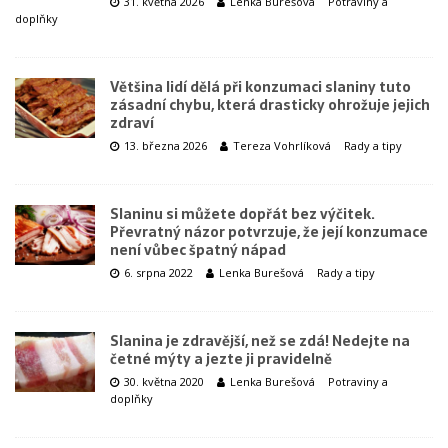
31. května 2026
Lenka Burešová
Potraviny a
doplňky
Většina lidí dělá při konzumaci slaniny tuto
zásadní chybu, která drasticky ohrožuje jejich
zdraví
13. března 2026
Tereza Vohrlíková
Rady a tipy
Slaninu si můžete dopřát bez výčitek.
Převratný názor potvrzuje, že její konzumace
není vůbec špatný nápad
6. srpna 2022
Lenka Burešová
Rady a tipy
Slanina je zdravější, než se zdá! Nedejte na
četné mýty a jezte ji pravidelně
30. května 2020
Lenka Burešová
Potraviny a
doplňky