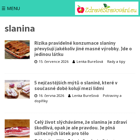
☰ MENU
slanina
Rizika pravidelné konzumace slaniny
převyšují jakékoliv jiné masné výrobky. Jde o
jedinou látku
15. července 2026
Lenka Burešová
Rady a tipy
5 nejčastějších mýtů o slanině, které v
současné době kolují mezi lidmi
16. června 2026
Lenka Burešová
Potraviny a
doplňky
Celý život slýcháváme, že slanina je zdraví
škodlivá, opak je ale pravdou. Je plná
užitečných látek pro tělo