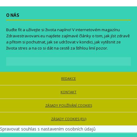
O NÁS
Buďte fit a užívejte si života naplno! V internetovém magazínu
Zdravestravovani.eu
najdete zajímavé články o tom, jak jíst zdravě
a přitom si pochutnat, jak se udržovat v kondici, jak vytěsnit ze
života stres a na co si dát na cestě za štíhlou linií pozor.
REDAKCE
KONTAKT
ZÁSADY POUŽÍVÁNÍ COOKIES
ZÁSADY COOKIES (EU)
Spravovat souhlas s nastavením osobních údajů