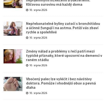
nepříjemnými infekcemi a bakteriemi.
Klíčovou surovinu má každý doma
10. srpna 2026
Nepřekonatelné byliny zatočí s bronchitidou
a účinně fungují i na astma. Potíží vás zbaví
rychle a spolehlivě
10. srpna 2026
Změny nálad a problémy s řečí patří mezi
typické příznaky, které upozorní na demenci v
raném stádiu
10. srpna 2026
Vbočený palec lze vyléčit i bez návštěvy
doktora. Pomůže i vhodnější obuv a pevná
dlaha
10. srpna 2026