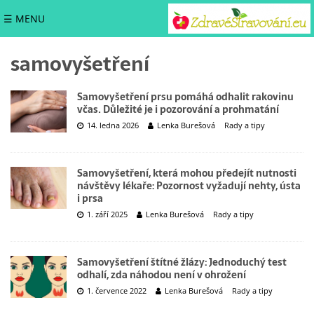
☰ MENU
samovyšetření
Samovyšetření prsu pomáhá odhalit rakovinu
včas. Důležité je i pozorování a prohmatání
14. ledna 2026
Lenka Burešová
Rady a tipy
Samovyšetření, která mohou předejít nutnosti
návštěvy lékaře: Pozornost vyžadují nehty, ústa
i prsa
1. září 2025
Lenka Burešová
Rady a tipy
Samovyšetření štítné žlázy: Jednoduchý test
odhalí, zda náhodou není v ohrožení
1. července 2022
Lenka Burešová
Rady a tipy