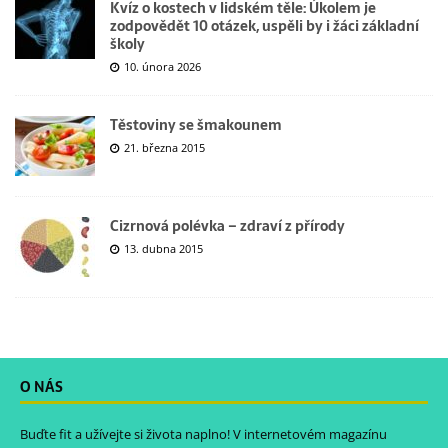
Kvíz o kostech v lidském těle: Úkolem je
zodpovědět 10 otázek, uspěli by i žáci základní
školy
10. února 2026
Těstoviny se šmakounem
21. března 2015
Cizrnová polévka – zdraví z přírody
13. dubna 2015
O NÁS
Buďte fit a užívejte si života naplno! V internetovém magazínu