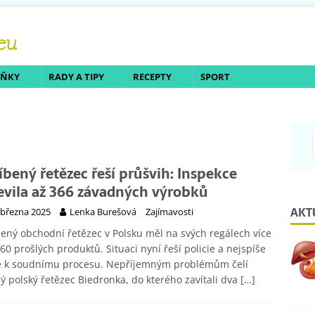
LŇKY
RADY A TIPY
RECEPTY
SPORT
íbený řetězec řeší průšvih: Inspekce
evila až 366 závadných výrobků
AKT
 března 2025
Lenka Burešová
Zajímavosti
ený obchodní řetězec v Polsku měl na svých regálech více
60 prošlých produktů. Situaci nyní řeší policie a nejspíše
e k soudnímu procesu. Nepříjemným problémům čelí
 polský řetězec Biedronka, do kterého zavítali dva
[…]