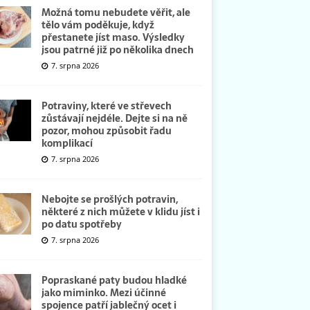
Možná tomu nebudete věřit, ale
tělo vám poděkuje, když
přestanete jíst maso. Výsledky
jsou patrné již po několika dnech
7. srpna 2026
Potraviny, které ve střevech
zůstávají nejdéle. Dejte si na ně
pozor, mohou způsobit řadu
komplikací
7. srpna 2026
Nebojte se prošlých potravin,
některé z nich můžete v klidu jíst i
po datu spotřeby
7. srpna 2026
Popraskané paty budou hladké
jako miminko. Mezi účinné
spojence patří jablečný ocet i