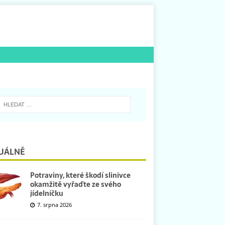
UÁLNĚ
Potraviny, které škodí slinivce
okamžitě vyřaďte ze svého
jídelníčku
7. srpna 2026