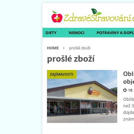
DIETY
NEMOCI
POTRAVINY A DOP
HOME
prošlé zboží
prošlé zboží
Obl
ZAJÍMAVOSTI
obj
18.
Oblíb
než 3
dojd
známý