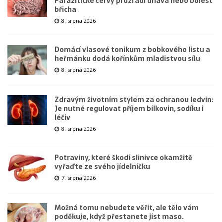
Parazitické červy prozradí únava nebo bolest
břicha
8. srpna 2026
Domácí vlasové tonikum z bobkového listu a
heřmánku dodá kořínkům mladistvou sílu
8. srpna 2026
Zdravým životním stylem za ochranou ledvin:
Je nutné regulovat příjem bílkovin, sodíku i
léčiv
8. srpna 2026
Potraviny, které škodí slinivce okamžitě
vyřaďte ze svého jídelníčku
7. srpna 2026
Možná tomu nebudete věřit, ale tělo vám
poděkuje, když přestanete jíst maso.