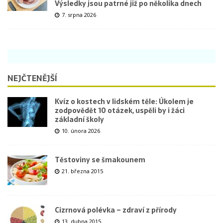
Výsledky jsou patrné již po několika dnech
7. srpna 2026
NEJČTENĚJŠÍ
Kvíz o kostech v lidském těle: Úkolem je
zodpovědět 10 otázek, uspěli by i žáci
základní školy
10. února 2026
Těstoviny se šmakounem
21. března 2015
Cizrnová polévka – zdraví z přírody
13. dubna 2015