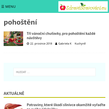
☰ MENU
pohoštění
Tři vánoční chuťovky, pro pohoštění každé
návštěvy
22. prosince 2018
Gabriela K
Kuchyně
AKTUÁLNĚ
Potraviny, které škodí slinivce okamžitě vyřaďte