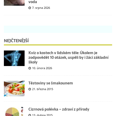
voda
7. srpna 2026
NEJČTENĚJŠÍ
Kvíz o kostech v lidském těle: Úkolem je
zodpovědět 10 otázek, uspěli by i žáci základní
školy
10. února 2026
Těstoviny se šmakounem
21. března 2015
Cizrnová polévka – zdraví z přírody
13. dubna 2015