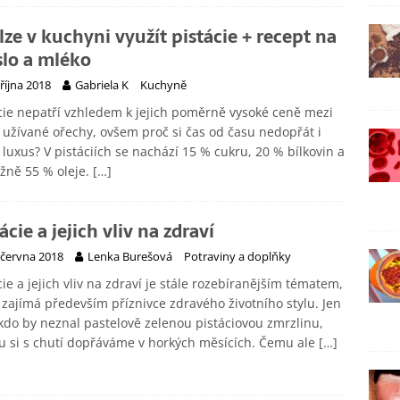
 lze v kuchyni využít pistácie + recept na
lo a mléko
 října 2018
Gabriela K
Kuchyně
cie nepatří vzhledem k jejich poměrně vysoké ceně mezi
 užívané ořechy, ovšem proč si čas od času nedopřát i
 luxus? V pistáciích se nachází 15 % cukru, 20 % bílkovin a
ižně 55 % oleje.
[…]
ácie a jejich vliv na zdraví
 června 2018
Lenka Burešová
Potraviny a doplňky
cie a jejich vliv na zdraví je stále rozebíranějším tématem,
 zajímá především příznivce zdravého životního stylu. Jen
do by neznal pastelově zelenou pistáciovou zmrzlinu,
u si s chutí dopřáváme v horkých měsících. Čemu ale
[…]