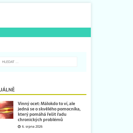
UÁLNĚ
Vinný ocet: Málokdo to ví, ale
jedná se o skvělého pomocníka,
který pomáhá řešit řadu
chronických problémů
6. srpna 2026