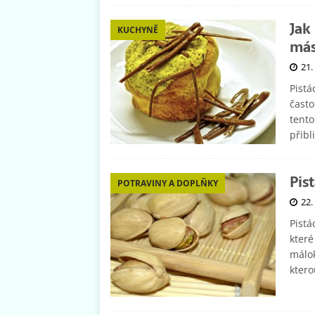
Jak
KUCHYNĚ
más
21.
Pistá
často
tento
přibl
Pist
POTRAVINY A DOPLŇKY
22.
Pistá
které
málok
ktero