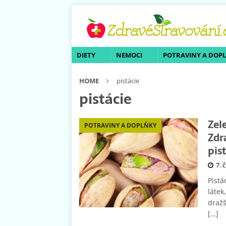
DIETY
NEMOCI
POTRAVINY A DOP
HOME
pistácie
pistácie
Zel
POTRAVINY A DOPLŇKY
Zdr
pist
7. 
Pistá
látek
dražš
[…]