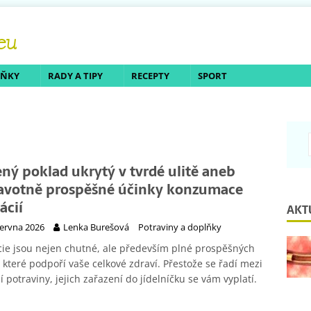
LŇKY
RADY A TIPY
RECEPTY
SPORT
ený poklad ukrytý v tvrdé ulitě aneb
avotně prospěšné účinky konzumace
ácií
AKT
června 2026
Lenka Burešová
Potraviny a doplňky
cie jsou nejen chutné, ale především plné prospěšných
, které podpoří vaše celkové zdraví. Přestože se řadí mezi
í potraviny, jejich zařazení do jídelníčku se vám vyplatí.