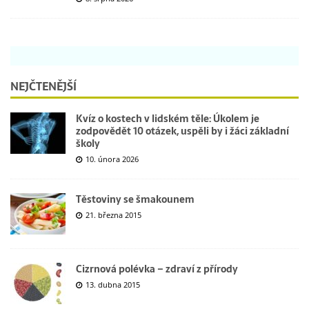
NEJČTENĚJŠÍ
Kvíz o kostech v lidském těle: Úkolem je
zodpovědět 10 otázek, uspěli by i žáci základní
školy
10. února 2026
Těstoviny se šmakounem
21. března 2015
Cizrnová polévka – zdraví z přírody
13. dubna 2015