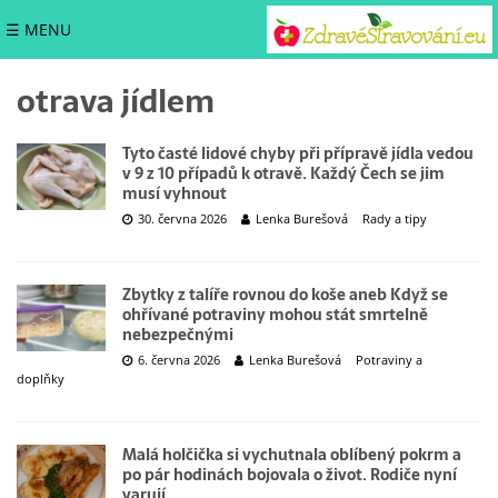
☰ MENU
otrava jídlem
Tyto časté lidové chyby při přípravě jídla vedou
v 9 z 10 případů k otravě. Každý Čech se jim
musí vyhnout
30. června 2026
Lenka Burešová
Rady a tipy
Zbytky z talíře rovnou do koše aneb Když se
ohřívané potraviny mohou stát smrtelně
nebezpečnými
6. června 2026
Lenka Burešová
Potraviny a
doplňky
Malá holčička si vychutnala oblíbený pokrm a
po pár hodinách bojovala o život. Rodiče nyní
varují