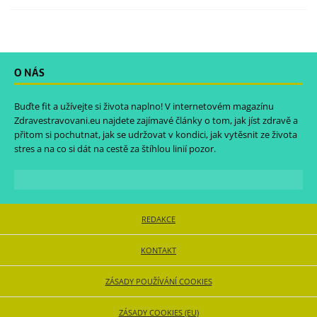
O NÁS
Buďte fit a užívejte si života naplno! V internetovém magazínu
Zdravestravovani.eu
najdete zajímavé články o tom, jak jíst zdravě a
přitom si pochutnat, jak se udržovat v kondici, jak vytěsnit ze života
stres a na co si dát na cestě za štíhlou linií pozor.
REDAKCE
KONTAKT
ZÁSADY POUŽÍVÁNÍ COOKIES
ZÁSADY COOKIES (EU)