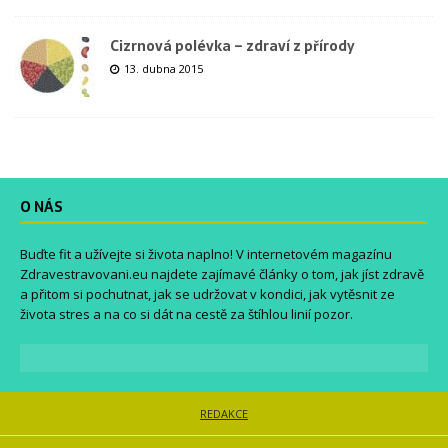
Cizrnová polévka – zdraví z přírody
13. dubna 2015
O NÁS
Buďte fit a užívejte si života naplno! V internetovém magazínu
Zdravestravovani.eu
najdete zajímavé články o tom, jak jíst zdravě
a přitom si pochutnat, jak se udržovat v kondici, jak vytěsnit ze
života stres a na co si dát na cestě za štíhlou linií pozor.
REDAKCE