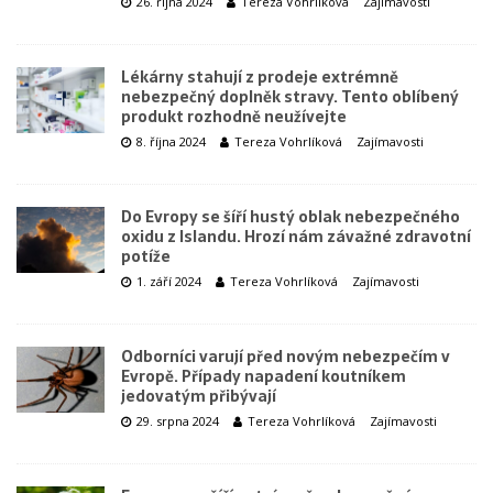
26. října 2024
Tereza Vohrlíková
Zajímavosti
Lékárny stahují z prodeje extrémně
nebezpečný doplněk stravy. Tento oblíbený
produkt rozhodně neužívejte
8. října 2024
Tereza Vohrlíková
Zajímavosti
Do Evropy se šíří hustý oblak nebezpečného
oxidu z Islandu. Hrozí nám závažné zdravotní
potíže
1. září 2024
Tereza Vohrlíková
Zajímavosti
Odborníci varují před novým nebezpečím v
Evropě. Případy napadení koutníkem
jedovatým přibývají
29. srpna 2024
Tereza Vohrlíková
Zajímavosti