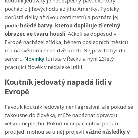
Koutník jedovatý je nebezpečný pavouk, který
pochází z jihovýchodu až jihu Ameriky. Typicky
dorůstá délky až dvou centimetrů a poznáte jej
podle
hnědé barvy, kterou doplňuje zřetelný
obrazec ve tvaru houslí
. Ačkoli se doposud v
Evropě nacházel zřídka, během posledních měsíců
má na svědomí hned dvě úmrtí. Nejprve to byl dle
serveru
Novinky
turista v Řecku a nyní 23letý
pracující člověk v nedaleké Itálii.
Koutník jedovatý napadá lidi v
Evropě
Pavouk koutník jedovatý není agresivní, ale pokud se
zakousne do člověka, může napáchat opravdu
velkou neplechu. Pokud není pacientovi podán
protijed, mohou se u něj projevit
vážné následky v