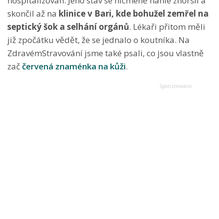
hospitalizován. Jeho stav se nicméně náhle zhoršil a
skončil až na
klinice v Bari, kde bohužel zemřel na
septický šok a selhání orgánů
. Lékaři přitom měli
již zpočátku vědět, že se jednalo o koutníka. Na
ZdravémStravování jsme také psali, co jsou vlastně
zač
červená znaménka na kůži
.