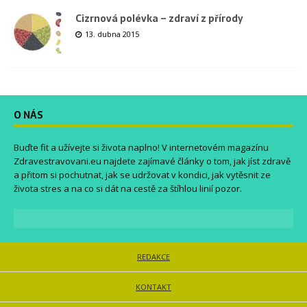
Cizrnová polévka – zdraví z přírody
13. dubna 2015
O NÁS
Buďte fit a užívejte si života naplno! V internetovém magazínu
Zdravestravovani.eu
najdete zajímavé články o tom, jak jíst zdravě
a přitom si pochutnat, jak se udržovat v kondici, jak vytěsnit ze
života stres a na co si dát na cestě za štíhlou linií pozor.
REDAKCE
KONTAKT