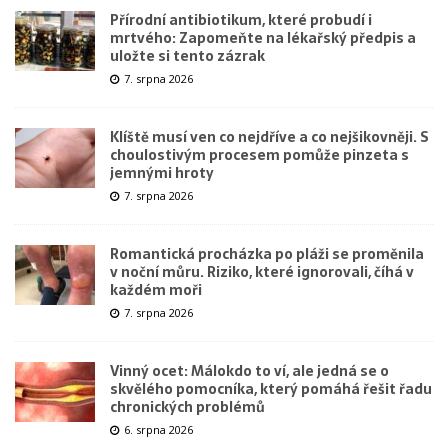
Přírodní antibiotikum, které probudí i
mrtvého: Zapomeňte na lékařský předpis a
uložte si tento zázrak
7. srpna 2026
Klíště musí ven co nejdříve a co nejšikovněji. S
choulostivým procesem pomůže pinzeta s
jemnými hroty
7. srpna 2026
Romantická procházka po pláži se proměnila
v noční můru. Riziko, které ignorovali, číhá v
každém moři
7. srpna 2026
Vinný ocet: Málokdo to ví, ale jedná se o
skvělého pomocníka, který pomáhá řešit řadu
chronických problémů
6. srpna 2026