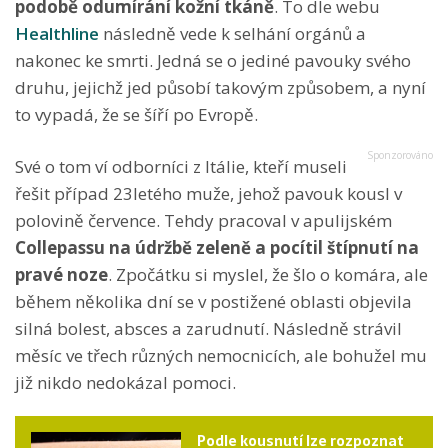
podobě odumírání kožní tkáně
. To dle webu
Healthline
následně vede k selhání orgánů a
nakonec ke smrti. Jedná se o jediné pavouky svého
druhu, jejichž jed působí takovým způsobem, a nyní
to vypadá, že se šíří po Evropě.
Své o tom ví odborníci z Itálie, kteří museli
řešit případ 23letého muže, jehož pavouk kousl v
polovině července. Tehdy pracoval v apulijském
Collepassu na údržbě zeleně a pocítil štípnutí na
pravé noze
. Zpočátku si myslel, že šlo o komára, ale
během několika dní se v postižené oblasti objevila
silná bolest, absces a zarudnutí. Následně strávil
měsíc ve třech různých nemocnicích, ale bohužel mu
již nikdo nedokázal pomoci.
Podle kousnutí lze rozpoznat