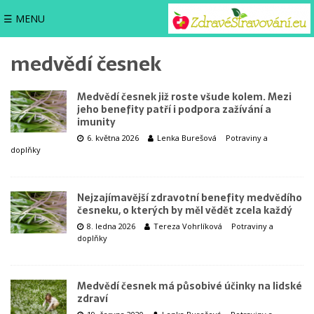
☰ MENU
medvědí česnek
Medvědí česnek již roste všude kolem. Mezi
jeho benefity patří i podpora zažívání a
imunity
6. května 2026
Lenka Burešová
Potraviny a
doplňky
Nejzajímavější zdravotní benefity medvědího
česneku, o kterých by měl vědět zcela každý
8. ledna 2026
Tereza Vohrlíková
Potraviny a
doplňky
Medvědí česnek má působivé účinky na lidské
zdraví