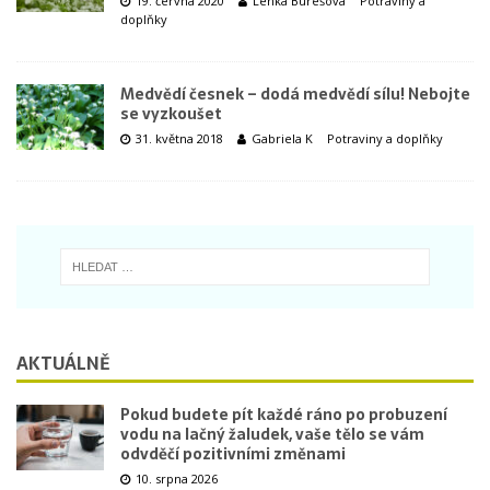
19. června 2020
Lenka Burešová
Potraviny a
doplňky
Medvědí česnek – dodá medvědí sílu! Nebojte
se vyzkoušet
31. května 2018
Gabriela K
Potraviny a doplňky
AKTUÁLNĚ
Pokud budete pít každé ráno po probuzení
vodu na lačný žaludek, vaše tělo se vám
odvděčí pozitivními změnami
10. srpna 2026