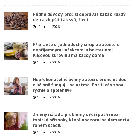
Pádné důvody, proč si dopřávat kakao každý
den a zlepšit tak svůj život
10. srpna 2026
Připravte si jednoduchý sirup a zatočte s
nepříjemnými infekcemi a bakteriemi.
Klíčovou surovinu má každý doma
10. srpna 2026
Nepřekonatelné byliny zatočí s bronchitidou
a účinně fungují i na astma. Potíží vás zbaví
rychle a spolehlivě
10. srpna 2026
Změny nálad a problémy s řečí patří mezi
typické příznaky, které upozorní na demenci v
raném stádiu
10. srpna 2026