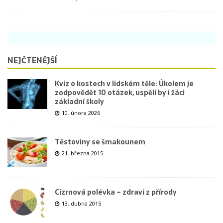
NEJČTENĚJŠÍ
Kvíz o kostech v lidském těle: Úkolem je
zodpovědět 10 otázek, uspěli by i žáci
základní školy
10. února 2026
Těstoviny se šmakounem
21. března 2015
Cizrnová polévka – zdraví z přírody
13. dubna 2015