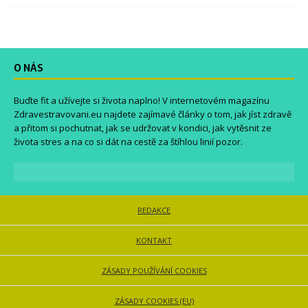
O NÁS
Buďte fit a užívejte si života naplno! V internetovém magazínu
Zdravestravovani.eu
najdete zajímavé články o tom, jak jíst zdravě
a přitom si pochutnat, jak se udržovat v kondici, jak vytěsnit ze
života stres a na co si dát na cestě za štíhlou linií pozor.
REDAKCE
KONTAKT
ZÁSADY POUŽÍVÁNÍ COOKIES
ZÁSADY COOKIES (EU)