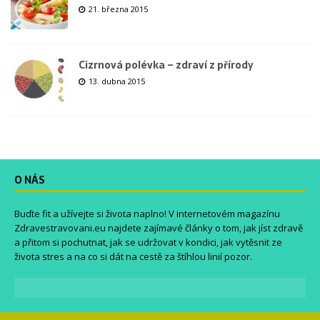
21. března 2015
Cizrnová polévka – zdraví z přírody
13. dubna 2015
O NÁS
Buďte fit a užívejte si života naplno! V internetovém magazínu
Zdravestravovani.eu
najdete zajímavé články o tom, jak jíst zdravě
a přitom si pochutnat, jak se udržovat v kondici, jak vytěsnit ze
života stres a na co si dát na cestě za štíhlou linií pozor.