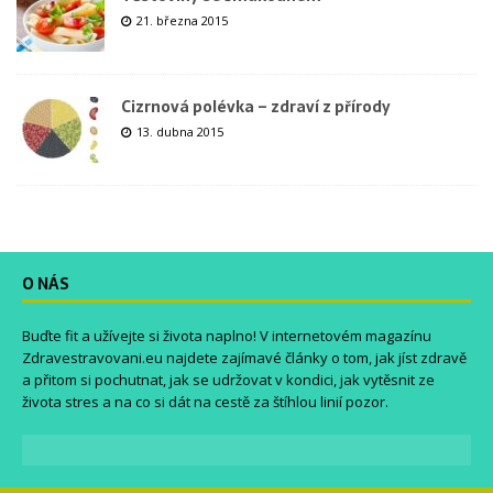
21. března 2015
Cizrnová polévka – zdraví z přírody
13. dubna 2015
O NÁS
Buďte fit a užívejte si života naplno! V internetovém magazínu
Zdravestravovani.eu
najdete zajímavé články o tom, jak jíst zdravě
a přitom si pochutnat, jak se udržovat v kondici, jak vytěsnit ze
života stres a na co si dát na cestě za štíhlou linií pozor.