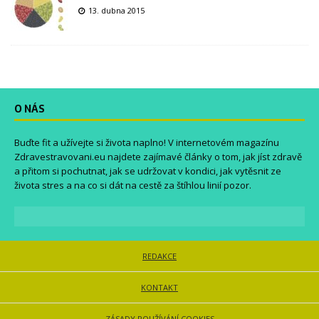
13. dubna 2015
O NÁS
Buďte fit a užívejte si života naplno! V internetovém magazínu
Zdravestravovani.eu
najdete zajímavé články o tom, jak jíst zdravě
a přitom si pochutnat, jak se udržovat v kondici, jak vytěsnit ze
života stres a na co si dát na cestě za štíhlou linií pozor.
REDAKCE
KONTAKT
ZÁSADY POUŽÍVÁNÍ COOKIES