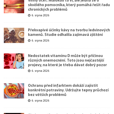
Vinný ocet: Málokdo to ví, ale jedná se o
skvělého pomocníka, který pomáhá řešit řadu
chronických problémů
6. srpna 2026
Překvapivé účinky kávy na tvorbu ledvinových
kamenů. Studie odhalila zajímavá zjištění
6. srpna 2026
Nedostatek vitamínu D může být příčinou
různých onemocnění. Toto jsou nejčastější
projevy, na které je třeba dávat dobrý pozor
6. srpna 2026
Ochranu před infarktem dokáží zajistit
konkrétní potraviny. Udržujte tepny průchozí
bez větších problémů
6. srpna 2026