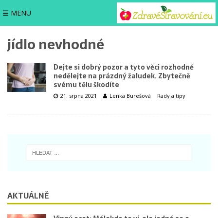
☰ MENU
jídlo nevhodné
Dejte si dobrý pozor a tyto věci rozhodně
nedělejte na prázdný žaludek. Zbytečně
svému tělu škodíte
21. srpna 2021
Lenka Burešová
Rady a tipy
AKTUÁLNĚ