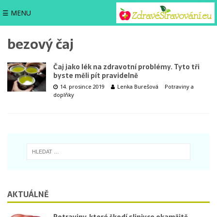
☰ MENU
bezový čaj
Čaj jako lék na zdravotní problémy. Tyto tři
byste měli pít pravidelně
14. prosince 2019
Lenka Burešová
Potraviny a
doplňky
AKTUÁLNĚ
Potraviny, které škodí slinivce okamžitě