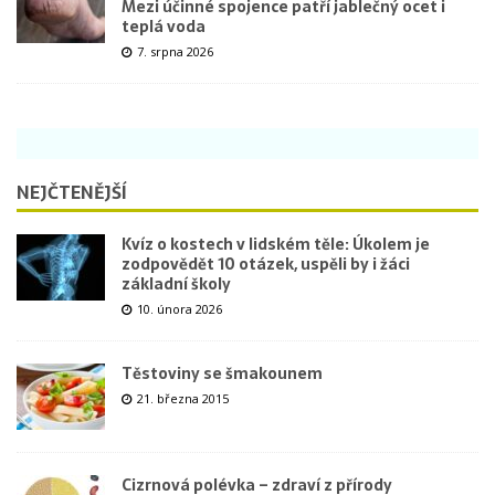
Mezi účinné spojence patří jablečný ocet i
teplá voda
7. srpna 2026
NEJČTENĚJŠÍ
Kvíz o kostech v lidském těle: Úkolem je
zodpovědět 10 otázek, uspěli by i žáci
základní školy
10. února 2026
Těstoviny se šmakounem
21. března 2015
Cizrnová polévka – zdraví z přírody