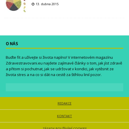
13. dubna 2015
O NÁS
Buďte fit a užívejte si života naplno! V internetovém magazínu
Zdravestravovani.eu
najdete zajímavé články o tom, jak jíst zdravě
a přitom si pochutnat, jak se udržovat v kondici, jak vytěsnit ze
života stres a na co si dát na cestě za štíhlou linií pozor.
REDAKCE
KONTAKT
ZÁSADY POUŽÍVÁNÍ COOKIES