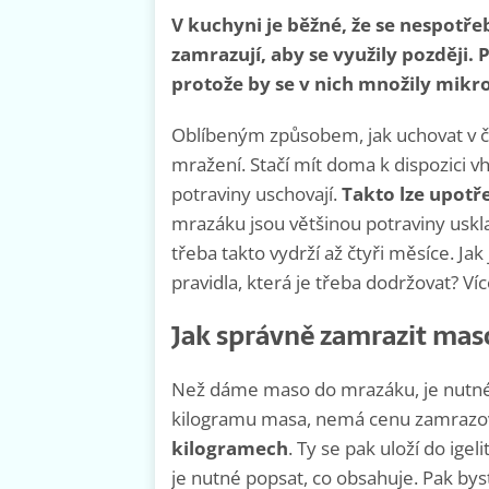
V kuchyni je běžné, že se nespotř
zamrazují, aby se využily později. 
protože by se v nich množily mik
Oblíbeným způsobem, jak uchovat v če
mražení. Stačí mít doma k dispozici 
potraviny uschovají.
Takto lze upotře
mrazáku jsou většinou potraviny usk
třeba takto vydrží až čtyři měsíce. Jak
pravidla, která je třeba dodržovat? Ví
Jak správně zamrazit mas
Než dáme maso do mrazáku, je nutné 
kilogramu masa, nemá cenu zamrazova
kilogramech
. Ty se pak uloží do ige
je nutné popsat, co obsahuje. Pak byst