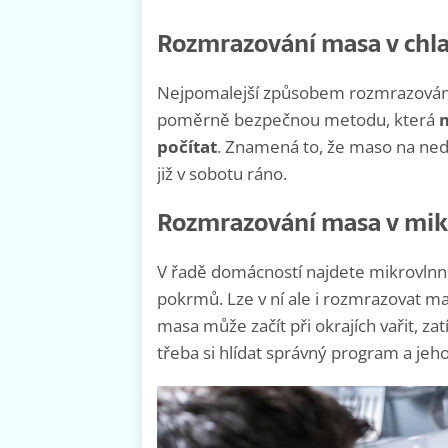
Rozmrazování masa v chl
Nejpomalejší způsobem rozmrazování 
poměrně bezpečnou metodu, která
m
počítat
. Znamená to, že maso na ned
již v sobotu ráno.
Rozmrazování masa v mik
V řadě domácností najdete mikrovlnnou
pokrmů. Lze v ní ale i rozmrazovat m
masa může začít při okrajích vařit, za
třeba si hlídat správný program a jeho