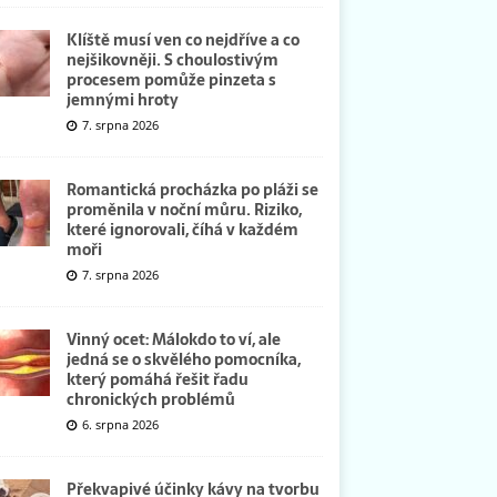
Klíště musí ven co nejdříve a co
nejšikovněji. S choulostivým
procesem pomůže pinzeta s
jemnými hroty
7. srpna 2026
Romantická procházka po pláži se
proměnila v noční můru. Riziko,
které ignorovali, číhá v každém
moři
7. srpna 2026
Vinný ocet: Málokdo to ví, ale
jedná se o skvělého pomocníka,
který pomáhá řešit řadu
chronických problémů
6. srpna 2026
Překvapivé účinky kávy na tvorbu