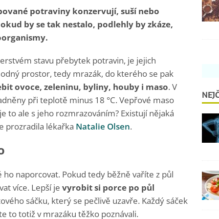
ebované potraviny konzervují, suší nebo
Pokud by se tak nestalo, podlehly by zkáze,
roorganismy.
rstvém stavu přebytek potravin, je jejich
vhodný prostor, tedy mrazák, do kterého se pak
bit ovoce, zeleninu, byliny, houby i maso
. V
NEJČ
ladněny při teplotě minus 18 °C. Vepřové maso
 je to ale s jeho rozmrazováním? Existují nějaká
ce prozradila lékařka
Natalie Olsen
.
o
ho naporcovat. Pokud tedy běžně vaříte z půl
t více. Lepší je
vyrobit si porce po půl
litového sáčku, který se pečlivě uzavře. Každý sáček
e to totiž v mrazáku těžko poznávali.