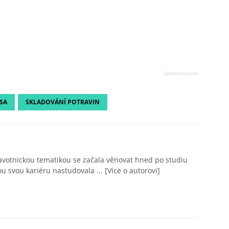
SA
SKLADOVÁNÍ POTRAVIN
avotnickou tematikou se začala věnovat hned po studiu
ou svou kariéru nastudovala ...
[Více o autorovi]