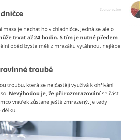
adničce
masa je nechat ho v chladničce. Jedná se ale o
ůže trvat až 24 hodin. S tím je nutné předem
ělní oběd byste měli z mrazáku vytáhnout nejlépe
rovlnné troubě
 troubu, která se nejčastěji využívá k ohřívání
aso.
Nevýhodou je, že při rozmrazování
se část
tímco vnitřek zůstane ještě zmrazený. Je tedy
 délku.