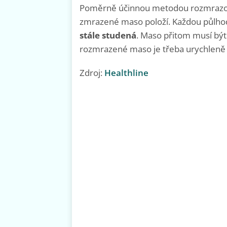
Poměrně účinnou metodou rozmrazová
zmrazené maso položí. Každou půlho
stále studená
. Maso přitom musí bý
rozmrazené maso je třeba urychleně 
Zdroj:
Healthline