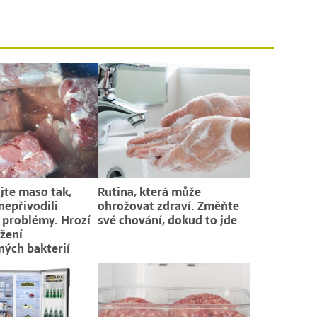
te maso tak,
Rutina, která může
nepřivodili
ohrožovat zdraví. Změňte
 problémy. Hrozí
své chování, dokud to jde
žení
ých bakterií