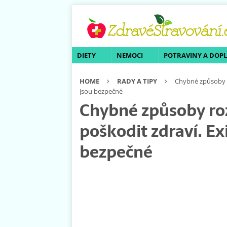
DIETY
NEMOCI
POTRAVINY A DOP
HOME
RADY A TIPY
Chybné způsoby r
jsou bezpečné
Chybné způsoby r
poškodit zdraví. Exis
bezpečné