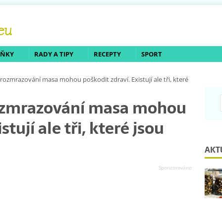
LŇKY
RADY A TIPY
RECEPTY
SPORT
ozmrazování masa mohou poškodit zdraví. Existují ale tři, které
ozmrazování masa mohou
tují ale tři, které jsou
AKT