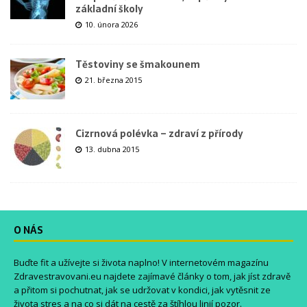
základní školy
10. února 2026
Těstoviny se šmakounem
21. března 2015
Cizrnová polévka – zdraví z přírody
13. dubna 2015
O NÁS
Buďte fit a užívejte si života naplno! V internetovém magazínu
Zdravestravovani.eu
najdete zajímavé články o tom, jak jíst zdravě
a přitom si pochutnat, jak se udržovat v kondici, jak vytěsnit ze
života stres a na co si dát na cestě za štíhlou linií pozor.