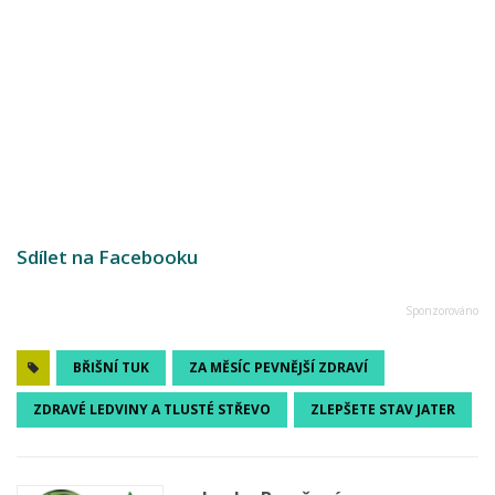
Sdílet na Facebooku
BŘIŠNÍ TUK
ZA MĚSÍC PEVNĚJŠÍ ZDRAVÍ
ZDRAVÉ LEDVINY A TLUSTÉ STŘEVO
ZLEPŠETE STAV JATER