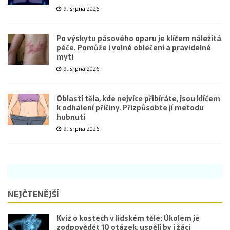
9. srpna 2026
Po výskytu pásového oparu je klíčem náležitá
péče. Pomůže i volné oblečení a pravidelné
mytí
9. srpna 2026
Oblasti těla, kde nejvíce přibíráte, jsou klíčem
k odhalení příčiny. Přizpůsobte jí metodu
hubnutí
9. srpna 2026
NEJČTENĚJŠÍ
Kvíz o kostech v lidském těle: Úkolem je
zodpovědět 10 otázek, uspěli by i žáci