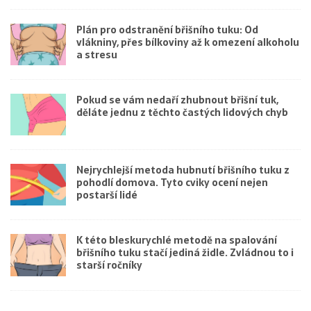
Plán pro odstranění břišního tuku: Od
vlákniny, přes bílkoviny až k omezení alkoholu
a stresu
Pokud se vám nedaří zhubnout břišní tuk,
děláte jednu z těchto častých lidových chyb
Nejrychlejší metoda hubnutí břišního tuku z
pohodlí domova. Tyto cviky ocení nejen
postarší lidé
K této bleskurychlé metodě na spalování
břišního tuku stačí jediná židle. Zvládnou to i
starší ročníky