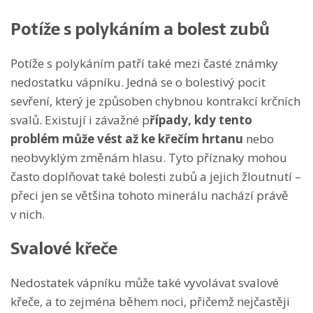
Potíže s polykáním a bolest zubů
Potíže s polykáním patří také mezi časté známky
nedostatku vápníku. Jedná se o bolestivý pocit
sevření, který je způsoben chybnou kontrakcí krčních
svalů. Existují i závažné p
řípady, kdy tento
problém může vést až ke
křečím hrtanu
nebo
neobvyklým změnám hlasu. Tyto příznaky mohou
často doplňovat také bolesti zubů a jejich žloutnutí –
přeci jen se většina tohoto minerálu nachází právě
v nich.
Svalové křeče
Nedostatek vápníku může také vyvolávat svalové
křeče, a to zejména během noci, přičemž nejčastěji