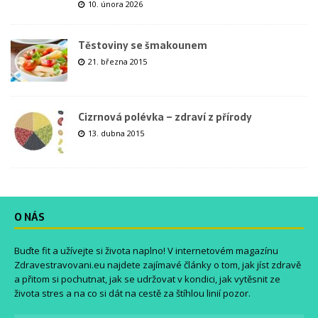
10. února 2026
Těstoviny se šmakounem
21. března 2015
Cizrnová polévka – zdraví z přírody
13. dubna 2015
O NÁS
Buďte fit a užívejte si života naplno! V internetovém magazínu
Zdravestravovani.eu
najdete zajímavé články o tom, jak jíst zdravě
a přitom si pochutnat, jak se udržovat v kondici, jak vytěsnit ze
života stres a na co si dát na cestě za štíhlou linií pozor.