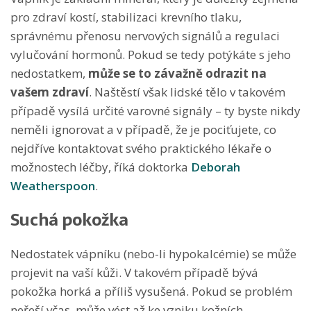
pro zdraví kostí, stabilizaci krevního tlaku,
správnému přenosu nervových signálů a regulaci
vylučování hormonů. Pokud se tedy potýkáte s jeho
nedostatkem,
může se to závažně odrazit na
vašem zdraví
. Naštěstí však lidské tělo v takovém
případě vysílá určité varovné signály – ty byste nikdy
neměli ignorovat a v případě, že je pociťujete, co
nejdříve kontaktovat svého praktického lékaře o
možnostech léčby, říká doktorka
Deborah
Weatherspoon
.
Suchá pokožka
Nedostatek vápníku (nebo-li hypokalcémie) se může
projevit na vaší kůži. V takovém případě bývá
pokožka horká a příliš vysušená. Pokud se problém
neřeší včas, může vést až ke vzniku kožních