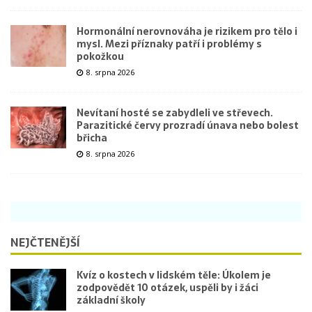
Hormonální nerovnováha je rizikem pro tělo i
mysl. Mezi příznaky patří i problémy s
pokožkou
8. srpna 2026
Nevítaní hosté se zabydleli ve střevech.
Parazitické červy prozradí únava nebo bolest
břicha
8. srpna 2026
NEJČTENĚJŠÍ
Kvíz o kostech v lidském těle: Úkolem je
zodpovědět 10 otázek, uspěli by i žáci
základní školy