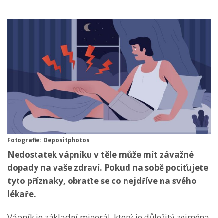
Fotografie: Depositphotos
Nedostatek vápníku v těle může mít závažné
dopady na vaše zdraví. Pokud na sobě pociťujete
tyto příznaky, obraťte se co nejdříve na svého
lékaře.
Vápník je základní minerál, který je důležitý zejména