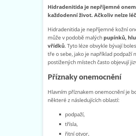
Hidradenitida je nepříjemné onem
každodenní život. Ačkoliv nelze lé
Hidradenitida je nepříjemné kožní o
může v podobě malých
pupínků, hl
vřídků
. Tyto léze obvykle bývají bole
tře o sebe, jako je například podpaží n
postižených místech často objevují jiz
Příznaky onemocnění
Hlavním příznakem onemocnění je bole
některé z následujících oblastí:
podpaží,
třísla,
řitní otvor,