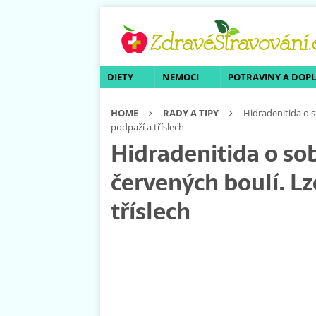
DIETY
NEMOCI
POTRAVINY A DOP
HOME
RADY A TIPY
Hidradenitida o s
podpaží a tříslech
Hidradenitida o so
červených boulí. Lze
tříslech