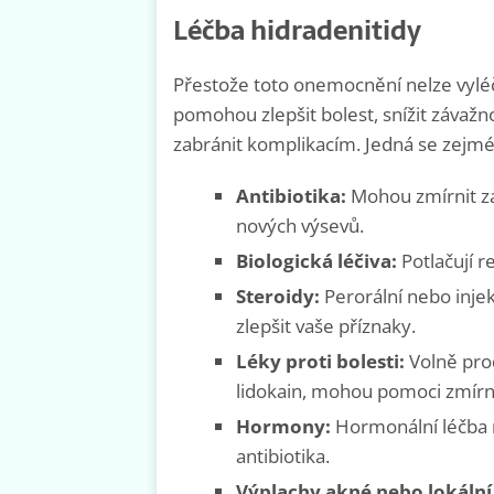
Léčba hidradenitidy
Přestože toto onemocnění nelze vyléči
pomohou zlepšit bolest, snížit závažno
zabránit komplikacím. Jedná se zejmé
Antibiotika:
Mohou zmírnit zán
nových výsevů.
Biologická léčiva:
Potlačují 
Steroidy:
Perorální nebo inje
zlepšit vaše příznaky.
Léky proti bolesti:
Volně prod
lidokain, mohou pomoci zmírn
Hormony:
Hormonální léčba m
antibiotika.
Výplachy akné nebo lokální 