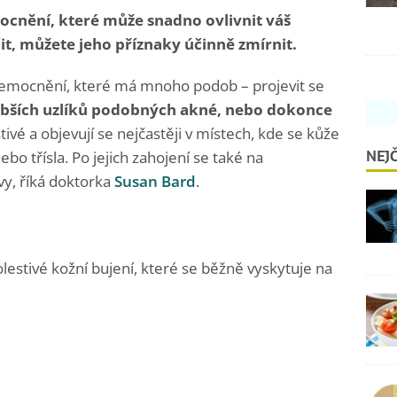
ocnění, které může snadno ovlivnit váš
čit, můžete jeho příznaky účinně zmírnit.
nemocnění, které má mnoho podob – projevit se
ubších uzlíků podobných akné, nebo dokonce
stivé a objevují se nejčastěji v místech, kde se kůže
NEJČ
ebo třísla. Po jejich zahojení se také na
vy, říká doktorka
Susan Bard
.
stivé kožní bujení, které se běžně vyskytuje na