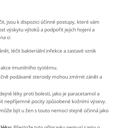
t, jsou k dispozici účinné postupy, které vám
st výskytu výtoků a podpořit jejich hojení a
na o:
ět, léčit bakteriální infekce a zastavit vznik
reakce imunitního systému.
kčně podávané steroidy mohou zmírnit zánět a
ejné léky proti bolesti, jako je paracetamol a
it nepříjemné pocity způsobené kožními výsevy.
ůže být u žen s touto nemocí stejně účinná jako
léky:
Přestože tyto přípravky nemusí samy o