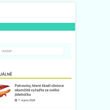
UÁLNĚ
Potraviny, které škodí slinivce
okamžitě vyřaďte ze svého
jídelníčku
7. srpna 2026