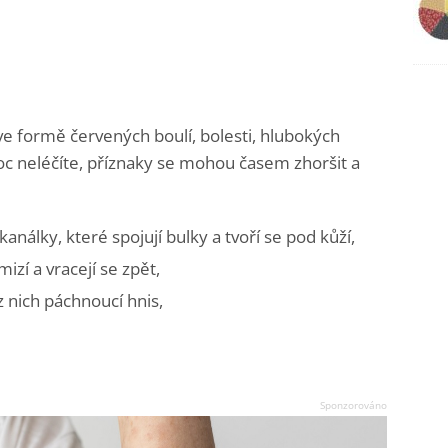
 ve formě červených boulí, bolesti, hlubokých
oc neléčíte, příznaky se mohou časem zhoršit a
kanálky, které spojují bulky a tvoří se pod kůží,
izí a vracejí se zpět,
z nich páchnoucí hnis,