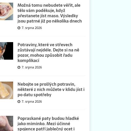
Možná tomu nebudete věřit, ale
tělo vám poděkuje, když
přestanete jíst maso. Výsledky
jsou patrné již po několika dnech
7. srpna 2026
Potraviny, které ve střevech
zůstávají nejdéle. Dejte si na ně
pozor, mohou způsobit řadu
komplikací
7. srpna 2026
Nebojte se prošlých potravin,
některé z nich můžete v klidu jíst i
po datu spotřeby
7. srpna 2026
Popraskané paty budou hladké
jako miminko. Mezi účinné
spojence patří jablečný ocet i