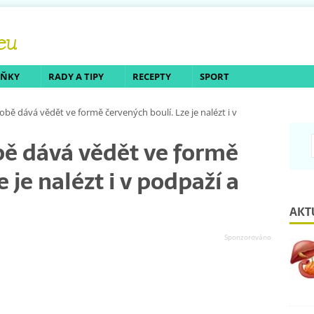
LŇKY
RADY A TIPY
RECEPTY
SPORT
obě dává vědět ve formě červených boulí. Lze je nalézt i v
bě dává vědět ve formě
 je nalézt i v podpaží a
AKT