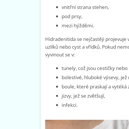
vnitřní strana stehen,
pod prsy,
mezi hýžděmi.
Hidradenitida se nejčastěji projevuje
uzlíků nebo cyst a vřídků. Pokud nem
vyvinout se v:
tunely, což jsou cestičky nebo 
bolestivé, hluboké výsevy, jež m
boule, které praskají a vytéká 
jizvy, jež se zvětšují,
infekci.