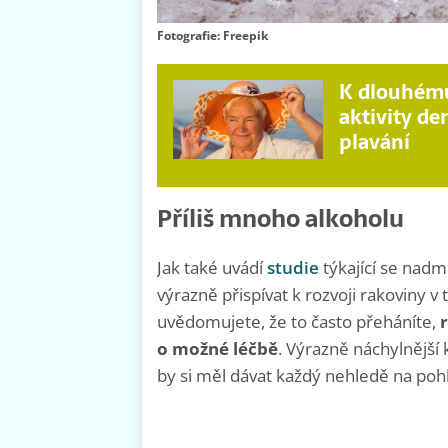
Fotografie: Freepik
K dlouhému
aktivity de
plavání
Příliš mnoho alkoholu
Jak také uvádí
studie
týkající se nadm
výrazně přispívat k rozvoji rakoviny 
uvědomujete, že to často přeháníte,
o možné léčbě
. Výrazně náchylnější
by si měl dávat každý nehledě na pohl