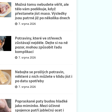
Možná tomu nebudete věřit, ale
tělo vám poděkuje, když
přestanete jíst maso. Výsledky
jsou patrné již po několika dnech
7. srpna 2026
Potraviny, které ve střevech
zůstávají nejdéle. Dejte si na ně
pozor, mohou způsobit řadu
komplikací
7. srpna 2026
Nebojte se prošlých potravin,
některé z nich můžete v klidu jíst i
po datu spotřeby
7. srpna 2026
Popraskané paty budou hladké
jako miminko. Mezi účinné
spojence patří jablečný ocet i