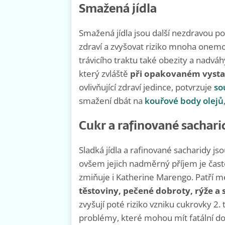
Smažená jídla
Smažená jídla jsou další nezdravou po
zdraví a zvyšovat riziko mnoha onemo
trávicího traktu také obezity a nadváhy
který zvláště
při opakovaném vyst
ovlivňující zdraví jedince, potvrzuje
so
smažení dbát na
kouřové body olejů
Cukr a rafinované sachari
Sladká jídla a rafinované sacharidy jso
ovšem jejich nadměrný příjem je často
zmiňuje i Katherine Marengo. Patří m
těstoviny, pečené dobroty, rýže a 
zvyšují poté riziko vzniku cukrovky 2.
problémy, které mohou mít fatální do