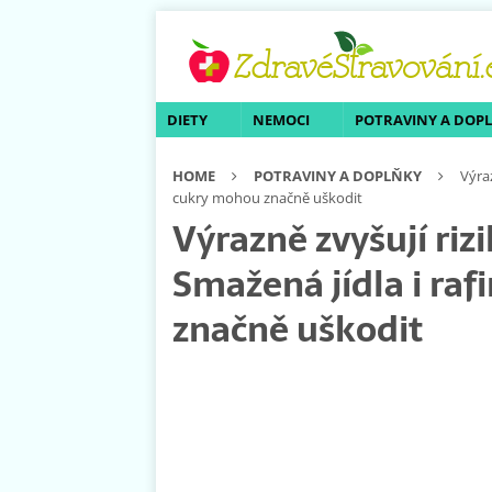
DIETY
NEMOCI
POTRAVINY A DOP
HOME
POTRAVINY A DOPLŇKY
Výra
cukry mohou značně uškodit
Výrazně zvyšují riz
Smažená jídla i ra
značně uškodit