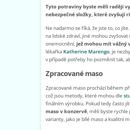
Tyto potraviny byste měli raději vy
nebezpečné složky, které zvyšují 
Ne nadarmo se říká, že jste to, co jíte
na lidské zdraví, jiné mohou zvyšovat
onemocnění,
jež mohou mít vážný v
lékařka
Katherine Marengo
, je nezb
v případě potřeby ho pozměnit tak, ab
Zpracované maso
Zpracované maso prochází během pří
což jsou metody, které mohou dle
st
finálním výrobku. Pokud tedy často jí
maso v konzervě
, měli byste rychle
varianty, jako je bílé maso a kvalitn