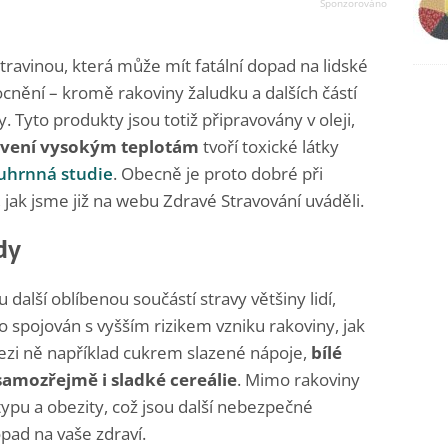
travinou, která může mít fatální dopad na lidské
cnění – kromě rakoviny žaludku a dalších částí
. Tyto produkty jsou totiž připravovány v oleji,
avení vysokým teplotám
tvoří toxické látky
uhrnná studie
. Obecně je proto dobré při
, jak jsme již na webu Zdravé Stravování uváděli.
dy
u další oblíbenou součástí stravy většiny lidí,
 spojován s vyšším rizikem vzniku rakoviny, jak
ezi ně například cukrem slazené nápoje,
bílé
samozřejmě i sladké cereálie
. Mimo rakoviny
 typu a obezity, což jsou další nebezpečné
pad na vaše zdraví.