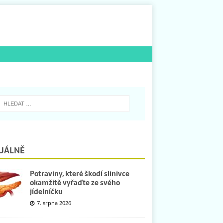
UÁLNĚ
Potraviny, které škodí slinivce
okamžitě vyřaďte ze svého
jídelníčku
7. srpna 2026