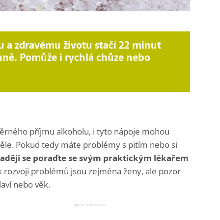
 a zdravému životu stačí 22 minut
nně. Pomůže i rychlá chůze nebo
ěrného příjmu alkoholu, i tyto nápoje mohou
v těle. Pokud tedy máte problémy s pitím nebo si
raději se poraďte se svým praktickým lékařem
 k rozvoji problémů jsou zejména ženy, ale pozor
aví nebo věk.