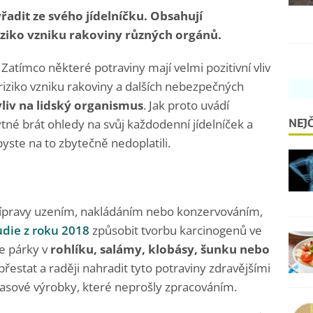
řadit ze svého jídelníčku. Obsahují
riziko vzniku rakoviny různých orgánů.
. Zatímco některé potraviny mají velmi pozitivní vliv
 riziko vzniku rakoviny a dalších nebezpečných
liv na lidský organismus
. Jak proto uvádí
NEJČ
ytné brát ohledy na svůj každodenní jídelníček a
yste na to zbytečně nedoplatili.
pravy uzením, nakládáním nebo konzervováním,
udie z roku 2018
způsobit tvorbu karcinogenů ve
te párky v
rohlíku, salámy, klobásy, šunku nebo
 přestat a raději nahradit tyto potraviny zdravějšími
í masové výrobky, které neprošly zpracováním.