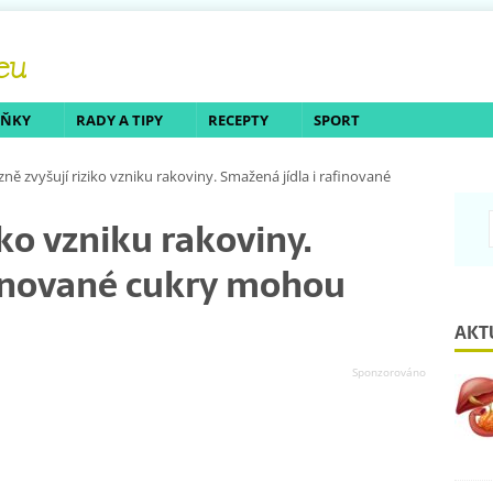
LŇKY
RADY A TIPY
RECEPTY
SPORT
zně zvyšují riziko vzniku rakoviny. Smažená jídla i rafinované
iko vzniku rakoviny.
finované cukry mohou
AKT