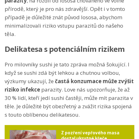
parazity
, na rozdíl od lososa chovaného ve volné
přírodě, který je pro nás zdravější. Opět i v tomto
případě je důležité znát původ lososa, abychom
minimalizovali riziko vstupu parazitů do našeho
těla.
Delikatesa s potenciálním rizikem
Pro milovníky sushi je tato zpráva možná šokující. I
když se sushi zdá být lehkou a chutnou volbou,
výzkumy ukazují, že
častá konzumace může zvýšit
riziko infekce
parazity. Love nás upozorňuje, že až
30 % lidí, kteří jedí sushi častěji, může mít parazita v
těle. Je důležité být obezřetný a zvážit rizika spojená
s touto oblíbenou delikatesou.
Z pozření vepřového masa
dostal ukrutné křeče.