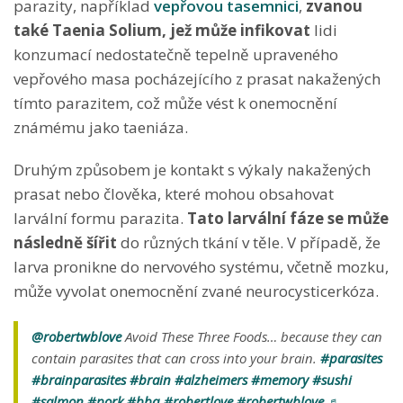
parazity, například
vepřovou tasemnici
,
zvanou
také Taenia Solium, jež může infikovat
lidi
konzumací nedostatečně tepelně upraveného
vepřového masa pocházejícího z prasat nakažených
tímto parazitem, což může vést k onemocnění
známému jako taeniáza.
Druhým způsobem je kontakt s výkaly nakažených
prasat nebo člověka, které mohou obsahovat
larvální formu parazita.
Tato larvální fáze se může
následně šířit
do různých tkání v těle. V případě, že
larva pronikne do nervového systému, včetně mozku,
může vyvolat onemocnění zvané neurocysticerkóza.
@robertwblove
Avoid These Three Foods… because they can
contain parasites that can cross into your brain.
#parasites
#brainparasites
#brain
#alzheimers
#memory
#sushi
#salmon
#pork
#bbq
#robertlove
#robertwblove
♬