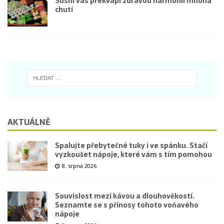
Sushi vás překvapí zdravou harmonií mnoha
chutí
AKTUÁLNĚ
Spalujte přebytečné tuky i ve spánku. Stačí
vyzkoušet nápoje, které vám s tím pomohou
8. srpna 2026
Souvislost mezi kávou a dlouhověkostí.
Seznamte se s přínosy tohoto voňavého
nápoje