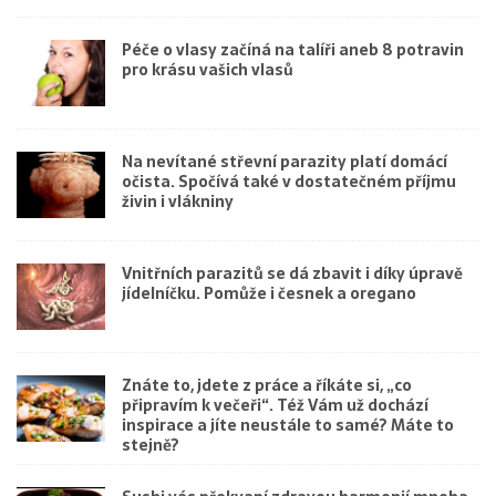
Péče o vlasy začíná na talíři aneb 8 potravin
pro krásu vašich vlasů
Na nevítané střevní parazity platí domácí
očista. Spočívá také v dostatečném příjmu
živin i vlákniny
Vnitřních parazitů se dá zbavit i díky úpravě
jídelníčku. Pomůže i česnek a oregano
Znáte to, jdete z práce a říkáte si, „co
připravím k večeři“. Též Vám už dochází
inspirace a jíte neustále to samé? Máte to
stejně?