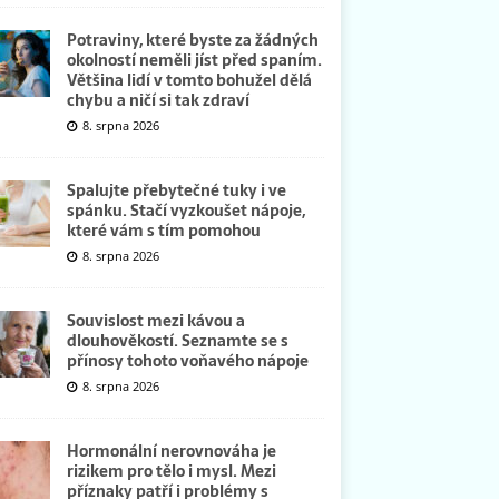
Potraviny, které byste za žádných
okolností neměli jíst před spaním.
Většina lidí v tomto bohužel dělá
chybu a ničí si tak zdraví
8. srpna 2026
Spalujte přebytečné tuky i ve
spánku. Stačí vyzkoušet nápoje,
které vám s tím pomohou
8. srpna 2026
Souvislost mezi kávou a
dlouhověkostí. Seznamte se s
přínosy tohoto voňavého nápoje
8. srpna 2026
Hormonální nerovnováha je
rizikem pro tělo i mysl. Mezi
příznaky patří i problémy s