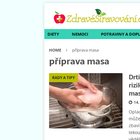
DIETY
NEMOCI
POTRAVINY A DOP
HOME
příprava masa
příprava masa
Drti
RADY A TIPY
riz
ma
14.
Oplac
může 
zbav
tekou
věděl