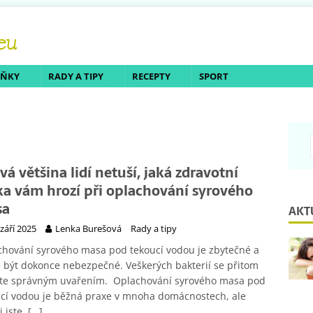
LŇKY
RADY A TIPY
RECEPTY
SPORT
vá většina lidí netuší, jaká zdravotní
ika vám hrozí při oplachování syrového
sa
AKT
 září 2025
Lenka Burešová
Rady a tipy
hování syrového masa pod tekoucí vodou je zbytečné a
být dokonce nebezpečné. Veškerých bakterií se přitom
íte správným uvařením. Oplachování syrového masa pod
cí vodou je běžná praxe v mnoha domácnostech, ale
i jste,
[…]