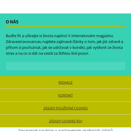
O NÁS
Buďte fit a užívejte si života naplno! V internetovém magazínu
Zdravestravovani.eu
najdete zajímavé články o tom, jak jíst zdravě a
přitom si pochutnat, jak se udržovat v kondici, jak vytěsnit ze života
stres a na co si dát na cestě za štíhlou linií pozor.
REDAKCE
KONTAKT
ZÁSADY POUŽÍVÁNÍ COOKIES
ZÁSADY COOKIES (EU)
Spravovat souhlas s nastavením osobních údajů