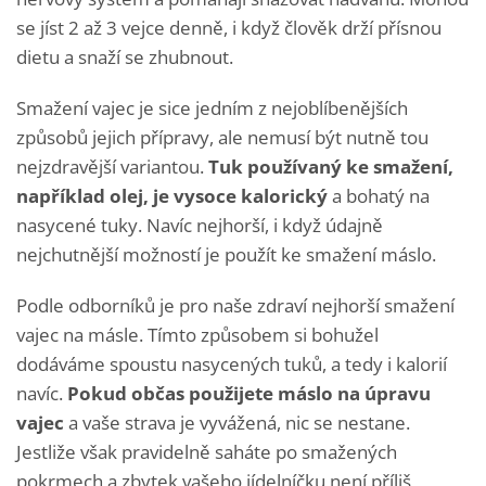
se jíst 2 až 3 vejce denně, i když člověk drží přísnou
dietu a snaží se zhubnout.
Smažení vajec je sice jedním z nejoblíbenějších
způsobů jejich přípravy, ale nemusí být nutně tou
nejzdravější variantou.
Tuk používaný ke smažení,
například olej, je vysoce kalorický
a bohatý na
nasycené tuky. Navíc nejhorší, i když údajně
nejchutnější možností je použít ke smažení máslo.
Podle odborníků je pro naše zdraví nejhorší smažení
vajec na másle. Tímto způsobem si bohužel
dodáváme spoustu nasycených tuků, a tedy i kalorií
navíc.
Pokud občas použijete máslo na úpravu
vajec
a vaše strava je vyvážená, nic se nestane.
Jestliže však pravidelně saháte po smažených
pokrmech a zbytek vašeho jídelníčku není příliš