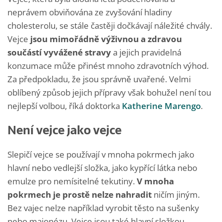
neprávem obviňována ze zvyšování hladiny
cholesterolu, se stále častěji dočkávají náležité chvály.
Vejce
jsou mimořádně výživnou a zdravou
součástí vyvážené stravy
a jejich pravidelná
konzumace může přinést mnoho zdravotních výhod.
Za předpokladu, že jsou správně uvařené. Velmi
oblíbený způsob jejich přípravy však bohužel není tou
nejlepší volbou, říká doktorka
Katherine Marengo
.
Není vejce jako vejce
Slepičí vejce se používají v mnoha pokrmech jako
hlavní nebo vedlejší složka, jako kypřící látka nebo
emulze pro nemísitelné tekutiny.
V mnoha
pokrmech je prostě nelze nahradit
ničím jiným.
Bez vajec nelze například vyrobit těsto na sušenky
nebo majonézu. Vejce jsou také hlavní složkou