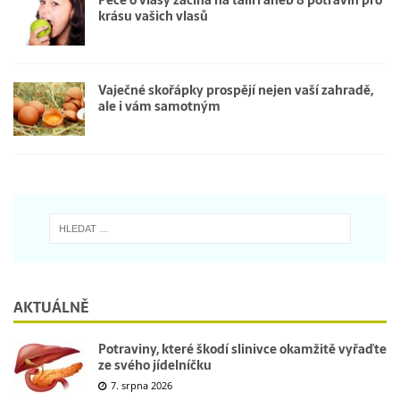
krásu vašich vlasů
Vaječné skořápky prospějí nejen vaší zahradě,
ale i vám samotným
AKTUÁLNĚ
Potraviny, které škodí slinivce okamžitě vyřaďte
ze svého jídelníčku
7. srpna 2026