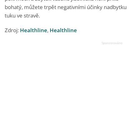
bohatý, můžete trpět negativními účinky nadbytku
tuku ve stravě.
Zdroj:
Healthline
,
Healthline