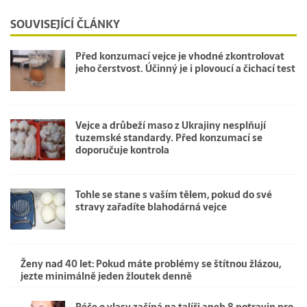
SOUVISEJÍCÍ ČLÁNKY
Před konzumací vejce je vhodné zkontrolovat
jeho čerstvost. Účinný je i plovoucí a čichací test
Vejce a drůbeží maso z Ukrajiny nesplňují
tuzemské standardy. Před konzumací se
doporučuje kontrola
Tohle se stane s vaším tělem, pokud do své
stravy zařadíte blahodárná vejce
Ženy nad 40 let: Pokud máte problémy se štítnou žlázou,
jezte minimálně jeden žloutek denně
Péče o vlasy začíná na talíři aneb 8 potravin pro