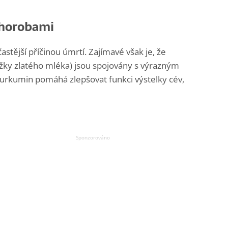
chorobami
stější příčinou úmrtí. Zajímavé však je, že
ožky zlatého mléka) jsou spojovány s výrazným
 kurkumin pomáhá zlepšovat funkci výstelky cév,