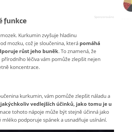
é funkce
š mozek. Kurkumin zvyšuje hladinu
d mozku, což je sloučenina, která
pomáhá
dporuje růst jeho buněk
. To znamená, že
 přírodního léčiva vám pomůže zlepšit nejen
četně koncentrace.
loučenina kurkumin, vám pomůže zlepšit náladu a
 jakýchkoliv vedlejších účinků, jako tomu je u
mace tohoto nápoje může být stejně účinná jako
té mléko podporuje spánek a usnadňuje usínání.