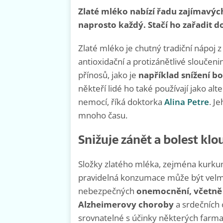
Zlaté mléko nabízí řadu zajímavých
naprosto každý. Stačí ho zařadit d
Zlaté mléko je chutný tradiční nápoj 
antioxidační a protizánětlivé sloučen
přínosů, jako je
například snížení bo
někteří lidé ho také používají jako al
nemocí, říká doktorka
Alina Petre
. J
mnoho času.
Snižuje zánět a bolest kl
Složky zlatého mléka, zejména kurkumi
pravidelná konzumace může být velmi 
nebezpečných
onemocnění, včetně
Alzheimerovy choroby
a srdečních
srovnatelné s účinky některých farmace