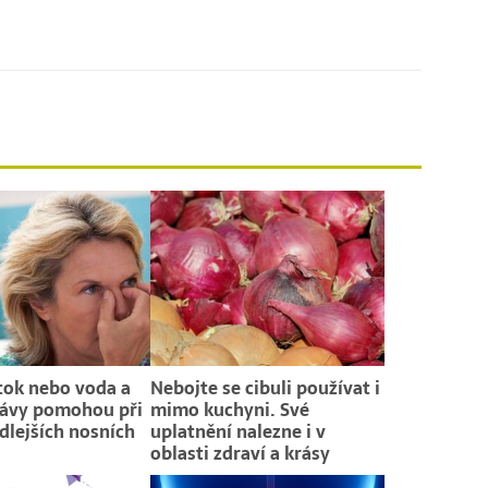
tok nebo voda a
Nebojte se cibuli používat i
ťávy pomohou při
mimo kuchyni. Své
dlejších nosních
uplatnění nalezne i v
oblasti zdraví a krásy