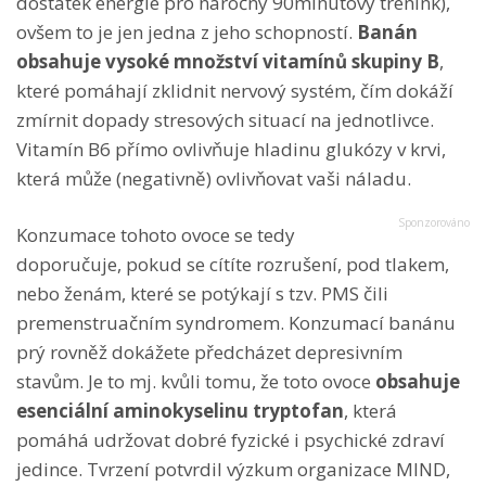
dostatek energie pro náročný 90minutový trénink),
ovšem to je jen jedna z jeho schopností.
Banán
obsahuje vysoké množství vitamínů skupiny B
,
které pomáhají zklidnit nervový systém, čím dokáží
zmírnit dopady stresových situací na jednotlivce.
Vitamín B6 přímo ovlivňuje hladinu glukózy v krvi,
která může (negativně) ovlivňovat vaši náladu.
Konzumace tohoto ovoce se tedy
doporučuje, pokud se cítíte rozrušení, pod tlakem,
nebo ženám, které se potýkají s tzv. PMS čili
premenstruačním syndromem. Konzumací banánu
prý rovněž dokážete předcházet depresivním
stavům. Je to mj. kvůli tomu, že toto ovoce
obsahuje
esenciální aminokyselinu tryptofan
, která
pomáhá udržovat dobré fyzické i psychické zdraví
jedince. Tvrzení potvrdil výzkum organizace MIND,