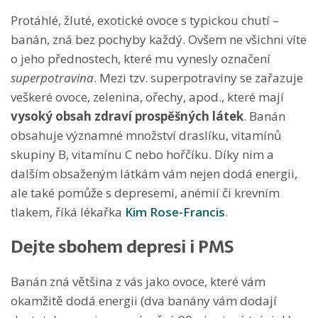
Protáhlé, žluté, exotické ovoce s typickou chutí –
banán, zná bez pochyby každý. Ovšem ne všichni víte
o jeho přednostech, které mu vynesly označení
superpotravina
. Mezi tzv. superpotraviny se zařazuje
veškeré ovoce, zelenina, ořechy, apod., které mají
vysoký obsah zdraví prospěšných látek
. Banán
obsahuje významné množství draslíku, vitamínů
skupiny B, vitamínu C nebo hořčíku. Díky nim a
dalším obsaženým látkám vám nejen dodá energii,
ale také pomůže s depresemi, anémií či krevním
tlakem, říká lékařka
Kim Rose-Francis
.
Dejte sbohem depresi i PMS
Banán zná většina z vás jako ovoce, které vám
okamžitě dodá energii (dva banány vám dodají